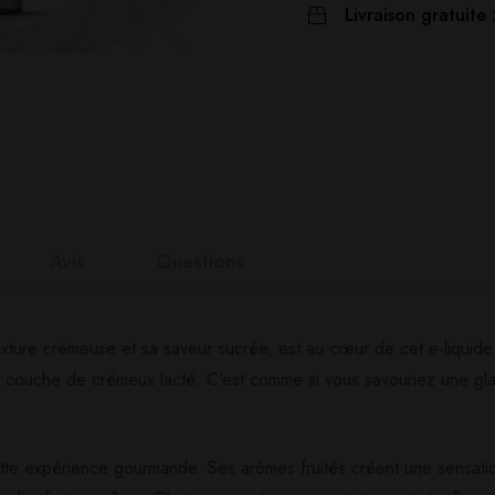
Livraison gratuite 
Avis
Questions
nts
a texture crémeuse et sa saveur sucrée, est au cœur de cet e-liquid
e couche de crémeux lacté. C’est comme si vous savouriez une gla
it
n 0 Reviews
cette expérience gourmande. Ses arômes fruités créent une sensati