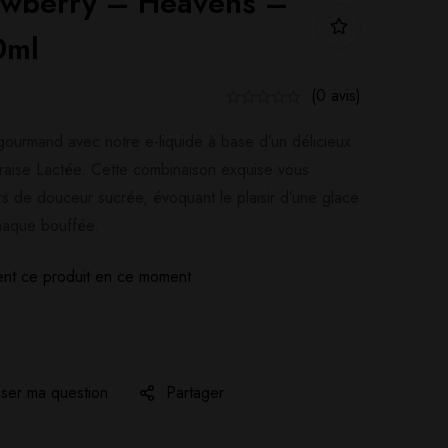
awberry – Heavens –
0ml
(0 avis)
ourmand avec notre e-liquide à base d’un délicieux
raise Lactée. Cette combinaison exquise vous
rs de douceur sucrée, évoquant le plaisir d’une glace
chaque bouffée.
nt ce produit en ce moment
ser ma question
Partager