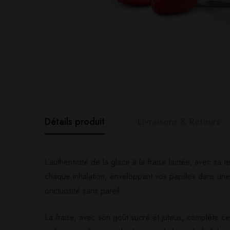
Détails produit
Livraisons & Retours
Avis clients
Questions clie
L’authenticité de la glace à la fraise lactée, avec s
chaque inhalation, enveloppant vos papilles dans un
onctuosité sans pareil.
0
question sur ce produ
Based o
La fraise, avec son goût sucré et juteux, complète 