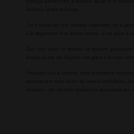
mélange parfait entre la douceur du lait et la fraîch
Il n'y a pas encore d'av
Aucune question actuel
fraîcheur lactée et fruitée.
Cet e-liquide est une véritable célébration de la go
à la dégustation d’un dessert estival, d’une glace à la
Que vous soyez un amateur de desserts gourmands ou 
évoque la joie de déguster une glace à la fraise crém
Préparez-vous à savourer cette expérience sensoriell
emporter par cette fusion de saveurs irrésistibles, 
inhalation, une véritable expérience gourmande qui v