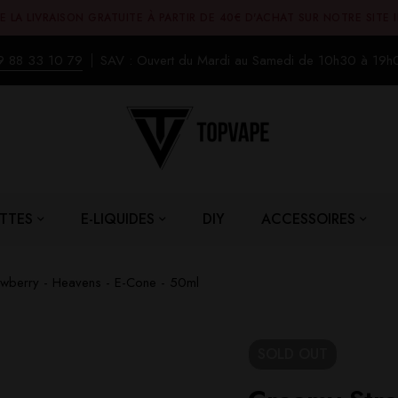
E LA LIVRAISON GRATUITE À PARTIR DE 40€ D'ACHAT SUR NOTRE SITE 
9 88 33 10 79
SAV : Ouvert du Mardi au Samedi de 10h30 à 19h
TTES
E-LIQUIDES
DIY
ACCESSOIRES
wberry - Heavens - E-Cone - 50ml
SOLD
OUT