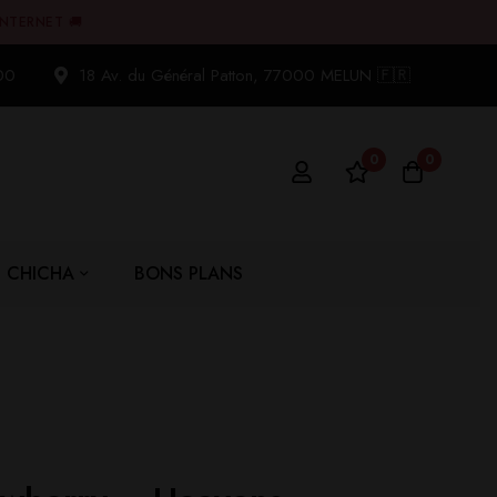
INTERNET 🚚
00
18 Av. du Général Patton, 77000 MELUN 🇫🇷
0
0
CHICHA
BONS PLANS