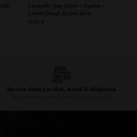
0/50
Caramello 0mg 200ml + Pipette –
Dark 0
Cookie Dough by Joe’s Juice
17,90
€
19,90
€
Service client par chat, e-mail & téléphone​
Nous sommes à votre disposition pour vous aider​