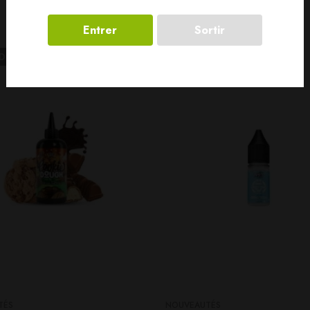
Entrer
Sortir
LD
OUT
TÉS
NOUVEAUTÉS