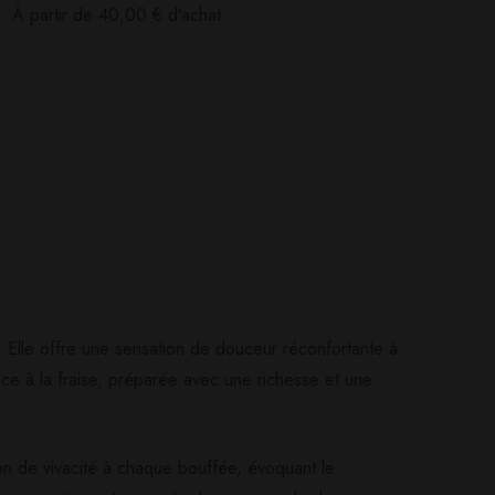
:
À partir de
40,00
€
d'achat
e. Elle offre une sensation de douceur réconfortante à
ce à la fraise, préparée avec une richesse et une
Poser ma question
Ajouter mon avis
on de vivacité à chaque bouffée, évoquant le