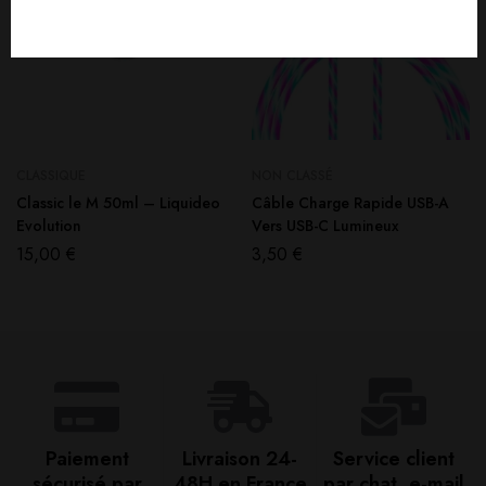
CLASSIQUE
NON CLASSÉ
Classic le M 50ml – Liquideo
Câble Charge Rapide USB-A
Evolution
Vers USB-C Lumineux
15,00
€
3,50
€
Paiement
Livraison 24-
Service client
sécurisé par
48H en France​
par chat, e-mail