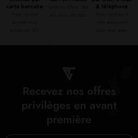
carte bancaire​
& téléphone​
Livraison offerte dès
Payer en tout
Nous sommes à
40 euros d'achats​
sécurité via le
votre disposition
protocole 3DS
pour vous aider​
Recevez nos offres
privilèges en avant
première