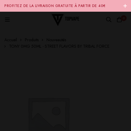
PROFITEZ DE LA LIVRAISON GRATUITE À PARTIR DE 40€
D'ACHAT SUR NOTRE SITE INTERNET 🚚
0
Accueil
Produits
Nouveautés
TONY 0MG 50ML - STREET FLAVORS BY TRIBAL FORCE