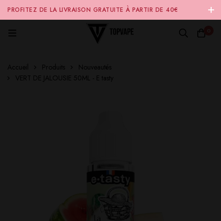
PROFITEZ DE LA LIVRAISON GRATUITE À PARTIR DE 40€
D'ACHAT SUR NOTRE SITE INTERNET 🚚
0
Accueil
Produits
Nouveautés
VERT DE JALOUSIE 50ML - E tasty