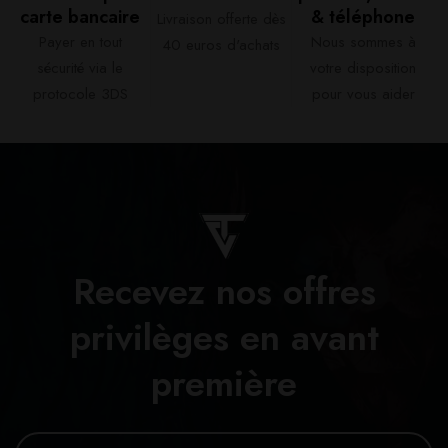
carte bancaire​
& téléphone​
Livraison offerte dès
Payer en tout
Nous sommes à
40 euros d'achats​
sécurité via le
votre disposition
protocole 3DS
pour vous aider​
Recevez nos offres
privilèges en avant
première