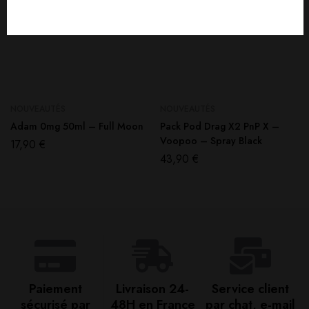
NOUVEAUTÉS
NOUVEAUTÉS
Adam 0mg 50ml – Full Moon
Pack Pod Drag X2 PnP X –
Voopoo – Spray Black
17,90
€
43,90
€
Paiement
Livraison 24-
Service client
sécurisé par
48H en France​
par chat, e-mail