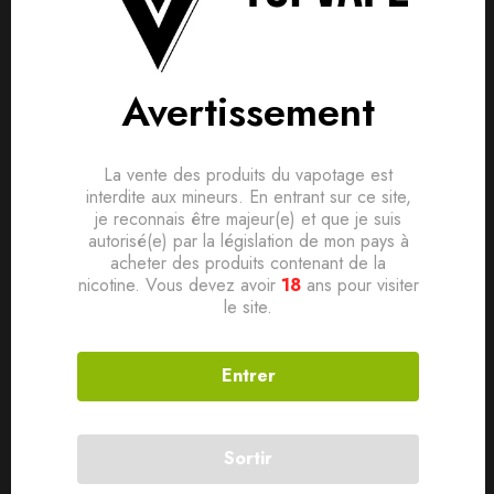
Détails produit
Livraisons & Retours
Avis
Avertissement
Avis clients
Questions clients
Fabrication Française.
La vente des produits du vapotage est
Taux PG: 50% VG : 50%
Based on 0 Reviews
0
question sur ce produit
Poser ma question
interdite aux mineurs. En entrant sur ce site,
TPD-Ready
je reconnais être majeur(e) et que je suis
Ajouter mon avis
autorisé(e) par la législation de mon pays à
acheter des produits contenant de la
Aucune question actuellement. Devenez le premier à poser
nicotine. Vous devez avoir
18
ans pour visiter
Produits connexes
le site.
votre question !
Il n'y a pas encore d'avis, donnez le vôtre en premier !
SOLD
OUT
SOLD
OUT
Entrer
Sortir