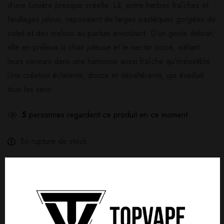
d’une lumière presque irréelle. Là, entre herbes fraîches et
feuillages jaloux, reposaient de larges pastèques gorgées de
soleil et des melons au parfum envoûtant. D’un geste délicat,
elle en préleva la chair juteuse et le nectar sucré, mêlant
leurs saveurs dans une harmonie aussi fraîche qu’irrésistible.
Une création éclatante, douce et désaltérante, qui éveillait
tous les sens.
5
personnes regardent ce produit en ce moment
En rupture de stock
Comparer
Poser ma question
Partager
Livraison gratuite :
À partir de
40,00
€
d'achat