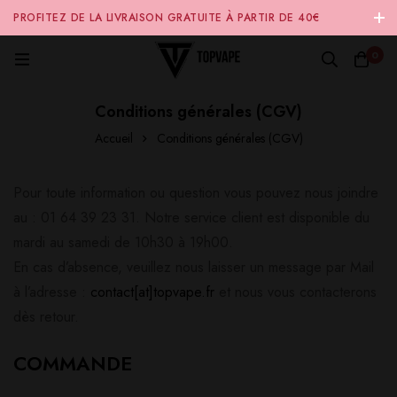
PROFITEZ DE LA LIVRAISON GRATUITE À PARTIR DE 40€
D'ACHAT SUR NOTRE SITE INTERNET 🚚
0
Conditions générales (CGV)
Accueil
Conditions générales (CGV)
Pour toute information ou question vous pouvez nous joindre
au : 01 64 39 23 31. Notre service client est disponible du
mardi au samedi de 10h30 à 19h00.
En cas d’absence, veuillez nous laisser un message par Mail
à l’adresse :
contact[at]topvape.fr
et nous vous contacterons
dès retour.
COMMANDE