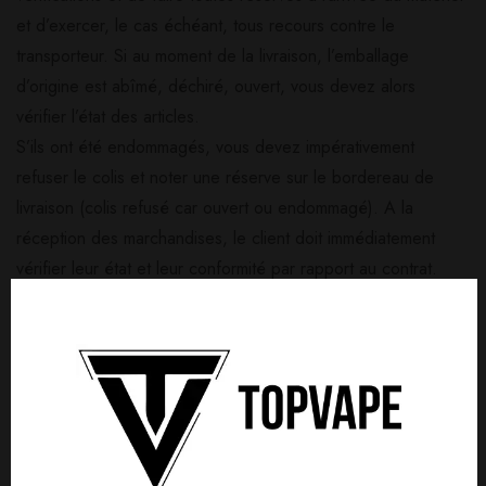
et d’exercer, le cas échéant, tous recours contre le
transporteur. Si au moment de la livraison, l’emballage
d’origine est abîmé, déchiré, ouvert, vous devez alors
vérifier l’état des articles.
S’ils ont été endommagés, vous devez impérativement
refuser le colis et noter une réserve sur le bordereau de
livraison (colis refusé car ouvert ou endommagé). A la
réception des marchandises, le client doit immédiatement
vérifier leur état et leur conformité par rapport au contrat.
Tous produit réceptionner sans indiquer de réserve au
transporteur ne pourra être échangé ou retourné si ce
produit est partiellement casser, présente un
dysfonctionnement quelconque.
FRAIS D’EXPÉDITION