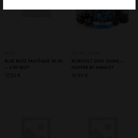
50 ML
100 ML / 200ML
BLUE RAZZ PASTÈQUE 50 ML
BLUEVOLT 0MG 200ML –
– X BY RIOT
HOPPER BY AIRMUST
17,50
€
19,90
€