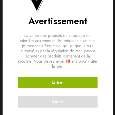
Avertissement
La vente des produits du vapotage est
interdite aux mineurs. En entrant sur ce site,
je reconnais être majeur(e) et que je suis
autorisé(e) par la législation de mon pays à
50 ML
10 ML
Filtrer
acheter des produits contenant de la
Bloody Shigeri 50ml Fighter
BLUE ALIEN 10ML – LIQUIDEO
nicotine. Vous devez avoir
18
ans pour visiter
Fuel 0mg
EVOLUTION
le site.
15,00
€
4,90
€
Entrer
Sortir