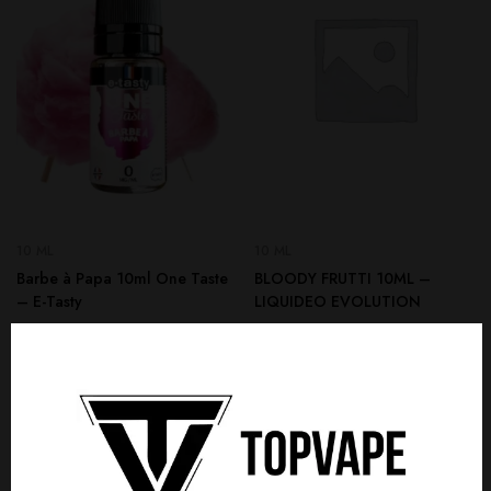
10 ML
10 ML
Barbe à Papa 10ml One Taste
BLOODY FRUTTI 10ML –
– E-Tasty
LIQUIDEO EVOLUTION
4,90
€
4,90
€