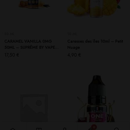
50 ML
10 ML
CARAMEL VANILLA 0MG
Caresses des îles 10ml – Petit
50ML – SUPRÊME BY VAPE
Nuage
MAKER
17,50
€
4,90
€
0