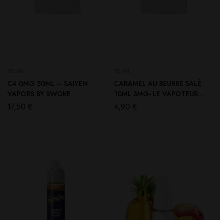
50 ML
10 ML
C4 0MG 50ML – SAIYEN
CARAMEL AU BEURRE SALÉ
VAPORS BY SWOKE
10ML 3MG- LE VAPOTEUR
BRETON
17,50
€
4,90
€