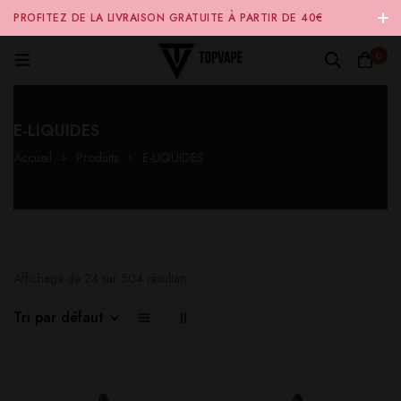
PROFITEZ DE LA LIVRAISON GRATUITE À PARTIR DE 40€
D'ACHAT SUR NOTRE SITE INTERNET 🚚
0
E-LIQUIDES
Accueil
Produits
E-LIQUIDES
Affichage de 24 sur 504 résultats
Tri par défaut