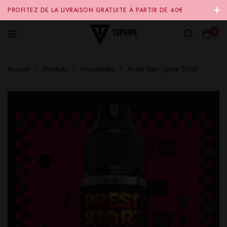
PROFITEZ DE LA LIVRAISON GRATUITE À PARTIR DE 40€
D'ACHAT SUR NOTRE SITE INTERNET 🚚
0
Accueil
Produits
Nouveautés
Press Start - Jump 50ml