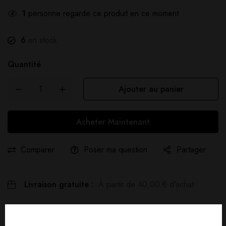
1
personne regarde ce produit en ce moment
6
en stock
Quantité
Ajouter au panier
Acheter Maintenant
Comparer
Poser ma question
Partager
Livraison gratuite :
À partir de
40,00
€
d'achat