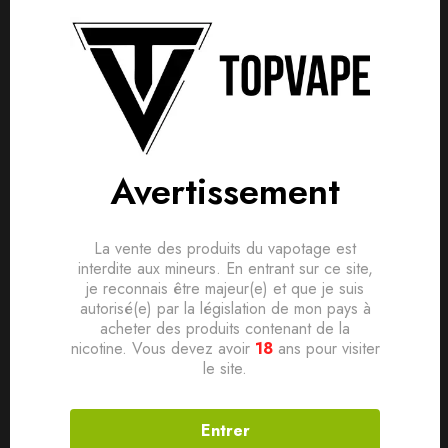
Détails produit
Livraisons & Retours
Avis
Avis clients
Questions clients
• Contenance
50ml (fiole de 75ml)
Based on 0 Reviews
0
question sur ce produit
Poser ma question
• PG/VG
50/50
Ajouter mon avis
Avertissement
• Taux de nicotine
: 0mg
Aucune question actuellement. Devenez le premier à poser
votre question !
• SANS SUCRALOSE
Il n'y a pas encore d'avis, donnez le vôtre en premier !
La vente des produits du vapotage est
interdite aux mineurs. En entrant sur ce site,
je reconnais être majeur(e) et que je suis
• Fabriqué en France par nos soins
autorisé(e) par la législation de mon pays à
acheter des produits contenant de la
nicotine. Vous devez avoir
18
ans pour visiter
Produits connexes
le site.
Entrer