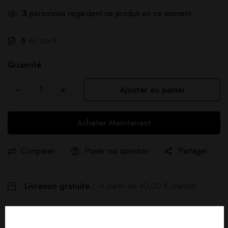
3
personnes regardent ce produit en ce moment
6
en stock
Quantité
Ajouter au panier
Acheter Maintenant
Comparer
Poser ma question
Partager
Livraison gratuite :
À partir de
40,00
€
d'achat