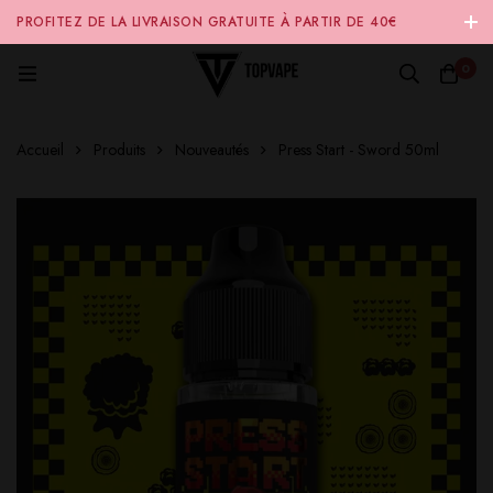
PROFITEZ DE LA LIVRAISON GRATUITE À PARTIR DE 40€
D'ACHAT SUR NOTRE SITE INTERNET 🚚
0
Accueil
Produits
Nouveautés
Press Start - Sword 50ml