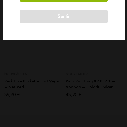
Sortir
NOUVEAUTÉS
NOUVEAUTÉS
Pack Ursa Pocket – Lost Vape
Pack Pod Drag X2 PnP X –
– Nes Red
Voopoo – Colorful Silver
39,90
€
43,90
€