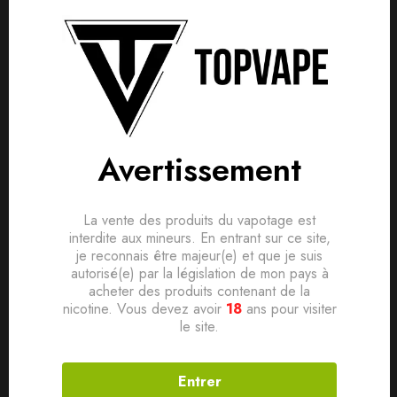
Détails produit
Livraisons & Retours
Avis
Avis clients
Questions clients
• Contenance
50ml (fiole de 75ml)
Based on 0 Reviews
0
question sur ce produit
Poser ma question
• PG/VG
50/50
Ajouter mon avis
Avertissement
• Taux de nicotine
: 0mg
Aucune question actuellement. Devenez le premier à poser
votre question !
• SANS SUCRALOSE
Il n'y a pas encore d'avis, donnez le vôtre en premier !
La vente des produits du vapotage est
interdite aux mineurs. En entrant sur ce site,
je reconnais être majeur(e) et que je suis
• Fabriqué en France par nos soins
autorisé(e) par la législation de mon pays à
acheter des produits contenant de la
nicotine. Vous devez avoir
18
ans pour visiter
Produits connexes
le site.
Entrer
SOLD
OUT
SOLD
OUT