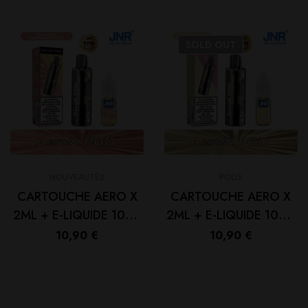
SOLD
OUT
NOUVEAUTÉS
PODS
CARTOUCHE AERO X
CARTOUCHE AERO X
2ML + E-LIQUIDE 10ML
2ML + E-LIQUIDE 10ML
2% (1PC) – JNR Blue
PEACH BERRY 2% (1PC)
10,90
€
10,90
€
Razz Cherry
– JNR