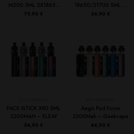
M200 5ML 2X18650
18650/21700 5ML –
Midnight Blue – LOST
ELEAF
79,90
€
54,90
€
VAPE
KITS COMPLETS
KITS COMPLETS
PACK ISTICK X80 5ML
Aegis Pod Force
3200MAH – ELEAF
3200Mah – Geekvape
54,90
€
44,90
€