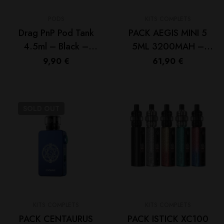
PODS
KITS COMPLETS
Drag PnP Pod Tank
PACK AEGIS MINI 5
4.5ml – Black –
5ML 3200MAH –
Voopoo
GEEKVAPE
9,90
€
61,90
€
SOLD
OUT
KITS COMPLETS
KITS COMPLETS
PACK CENTAURUS
PACK ISTICK XC100