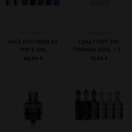
KITS COMPLETS
NOUVEAUTÉS
PACK POD DRAG X3
CRAZY PUFF 35K
PNP X 5ML
1100MAH 20ML / 2%
18650/21700 New
– TORNADOLIQ
44,90
€
19,90
€
Colors – VOOPOO