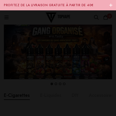
PROFITEZ DE LA LIVRAISON GRATUITE À PARTIR DE 40€
D'ACHAT SUR NOTRE SITE INTERNET 🚚
0
E-Cigarettes
E-Liquides
DIY
Accessoires