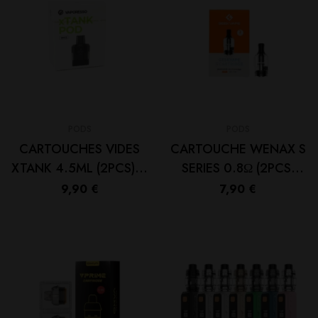
PODS
PODS
CARTOUCHES VIDES
CARTOUCHE WENAX S
XTANK 4.5ML (2PCS) –
SERIES 0.8Ω (2PCS)
VAPORESSO
2ML – GEEKVAPE
9,90
€
7,90
€