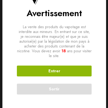
NOUVEAUTÉS
NOUVEAUTÉS
Avertissement
CARTOUCHE AERO X
PACK AEGIS SOLO 3
2ML + E-LIQUIDE 10ML
MTL – GEEKVAPE
2% (1PC) – JNR
Silver
La vente des produits du vapotage est
10,90
€
64,90
€
interdite aux mineurs. En entrant sur ce site,
je reconnais être majeur(e) et que je suis
autorisé(e) par la législation de mon pays à
acheter des produits contenant de la
SOLD
OUT
SOLD
OUT
nicotine. Vous devez avoir
18
ans pour visiter
le site.
Entrer
Sortir
NOUVEAUTÉS
NOUVEAUTÉS
PACK AEGIS SOLO 3
PACK AEGIS SOLO 3