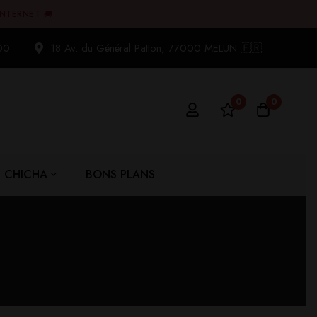
INTERNET 🚚
00
18 Av. du Général Patton, 77000 MELUN 🇫🇷
0
0
CHICHA
BONS PLANS