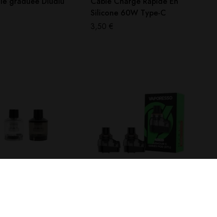
lle graduée Diudiu
Câble Charge Rapide En
Silicone 60W Type-C
3,50
€
RÉSERVOIR
PIREX / RÉSERVOIR