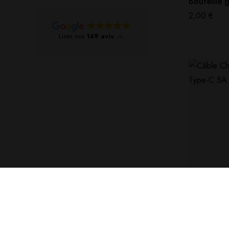
Bouteille 
2,00
€
Lisez nos
149 avis
ACCESSOIRE