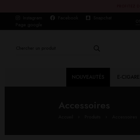
PROFITEZ D
Instagram
Facebook
Snapchat
0
Page google
NOUVEAUTÉS
E-CIGARE
Accessoires
Accueil
Produits
Accessoires