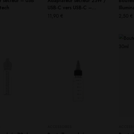
r secteur – USB
Adaptateur secteur 25W /
Boutei
tech
USB-C vers USB-C –
Illumin
Fumytech
11,90
€
2,50
€
S
ACCESSOIRES
ACCESS