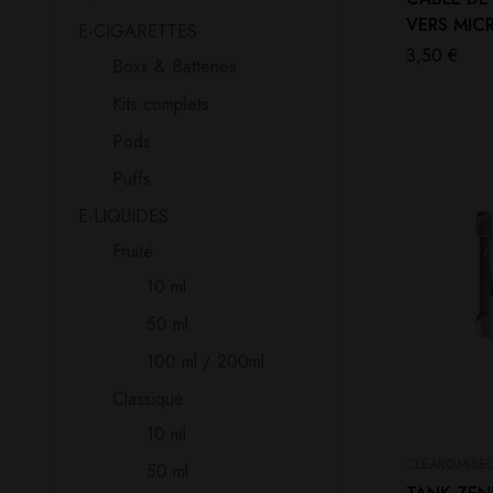
VERS MICR
E-CIGARETTES
FUMYTEC
3,50
€
Boxs & Batteries
Kits complets
Pods
Puffs
E-LIQUIDES
Fruité
10 ml
50 ml
100 ml / 200ml
Classique
10 ml
CLEAROMISE
50 ml