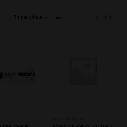
Tri par défaut
PIREX / RÉSERVOIR
S KIWI VAPOR
PYREX Z NANO 3 5ML (1PC)