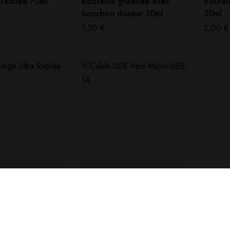
graduée 70ml
Bouteille graduée avec
Boutei
bouchon doseur 30ml
30ml
1,50
€
2,00
€
S
ACCESSOIRES
PIREX / 