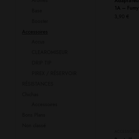
Aromes
Adaptateu
1A – Fumy
Base
3,90
€
Booster
Accessoires
Accus
CLEAROMISEUR
DRIP TIP
PIREX / RÉSERVOIR
RÉSISTANCES
Chichas
Accessoires
Bons Plans
Non classé
ACCESSOIRE