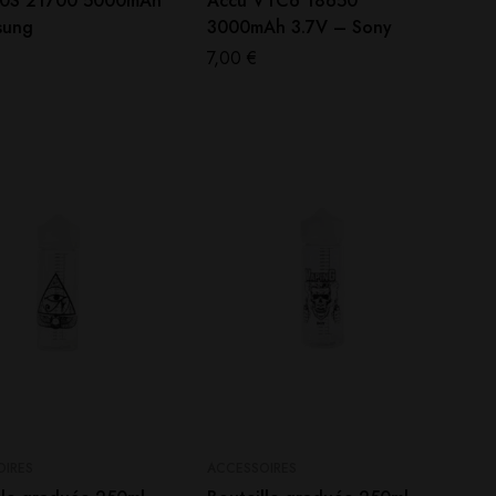
50S 21700 5000mAh
Accu VTC6 18650
sung
3000mAh 3.7V – Sony
7,00
€
OIRES
ACCESSOIRES