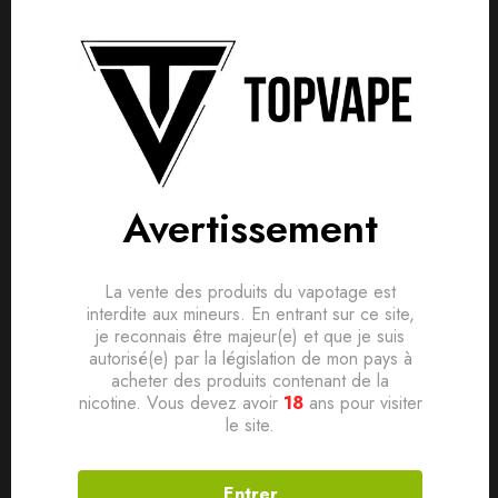
Détails produit
Livraisons & Retours
Avis
Avis clients
Questions clients
Based on 0 Reviews
0
question sur ce produit
Poser ma question
Avertissement
Ajouter mon avis
La vente des produits du vapotage est
Aucune question actuellement. Devenez le premier à poser
Adaptateur secteur – USB 1A – Fumytech
interdite aux mineurs. En entrant sur ce site,
votre question !
Produit Certifié Authentique
je reconnais être majeur(e) et que je suis
Il n'y a pas encore d'avis, donnez le vôtre en premier !
autorisé(e) par la législation de mon pays à
acheter des produits contenant de la
nicotine. Vous devez avoir
18
ans pour visiter
le site.
Produits connexes
Entrer