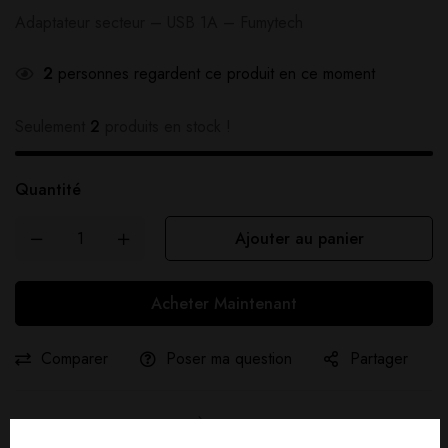
Adaptateur secteur – USB 1A – Fumytech
2
personnes regardent ce produit en ce moment
Seulement
2
produits en stock !
Quantité
Ajouter au panier
Acheter Maintenant
Comparer
Poser ma question
Partager
Livraison gratuite :
À partir de
40,00
€
d'achat