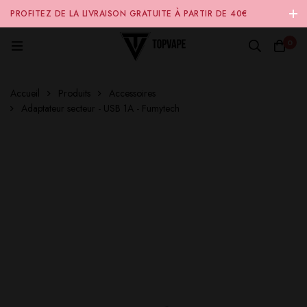
PROFITEZ DE LA LIVRAISON GRATUITE À PARTIR DE 40€
D'ACHAT SUR NOTRE SITE INTERNET 🚚
0
Accueil
Produits
Accessoires
Adaptateur secteur - USB 1A - Fumytech