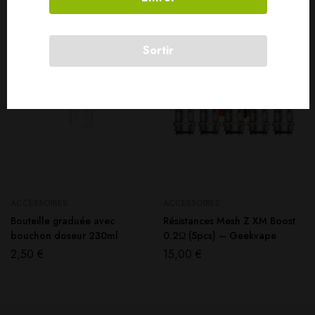
SOLD
OUT
Sortir
ACCESSOIRES
ACCESSOIRES
Bouteille graduée avec
Résistances Mesh Z XM Boost
bouchon doseur 230ml
0.2Ω (5pcs) – Geekvape
2,50
€
15,00
€