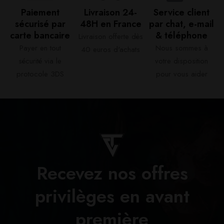
Paiement
Livraison 24-
Service client
sécurisé par
48H en France​
par chat, e-mail
carte bancaire​
& téléphone​
Livraison offerte dès
Payer en tout
Nous sommes à
40 euros d'achats​
sécurité via le
votre disposition
protocole 3DS
pour vous aider​
Recevez nos offres
privilèges en avant
première