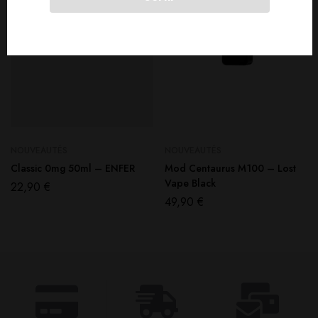
NOUVEAUTÉS
NOUVEAUTÉS
Classic 0mg 50ml – ENFER
Mod Centaurus M100 – Lost
Vape Black
22,90
€
49,90
€