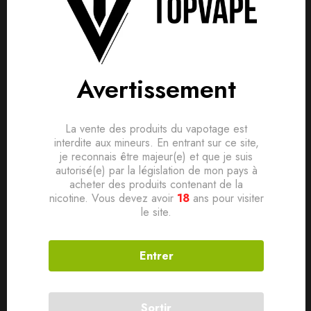
Avis clients
Questions clients
Livré avec
Based on 0 Reviews
0
question sur ce produit
Poser ma question
1 x Câble USB Type-C
Ajouter mon avis
Caractéristiques
Avertissement
Aucune question actuellement. Devenez le premier à poser
votre question !
Modèle: MC4S
Il n'y a pas encore d'avis, donnez le vôtre en premier !
La vente des produits du vapotage est
Entrée: DC 5V 2.1A
interdite aux mineurs. En entrant sur ce site,
Courant constant: 0.5A x 4 / 1A x 2
je reconnais être majeur(e) et que je suis
autorisé(e) par la législation de mon pays à
acheter des produits contenant de la
nicotine. Vous devez avoir
18
ans pour visiter
le site.
Produits connexes
Entrer
SOLD
OUT
SOLD
OUT
Sortir