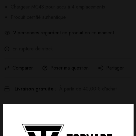
Chargeur MC4S pour accu à 4 emplacements
Produit certifié authentique
2
personnes regardent ce produit en ce moment
En rupture de stock
Comparer
Poser ma question
Partager
Livraison gratuite :
À partir de
40,00
€
d'achat
Détails produit
Livraisons & Retours
Avis