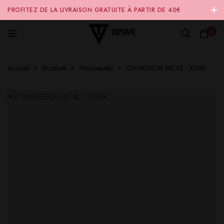
PROFITEZ DE LA LIVRAISON GRATUITE À PARTIR DE 40€
D'ACHAT SUR NOTRE SITE INTERNET 🚚
0
Accueil
Produits
Nouveautés
CHARGEUR MC4S - XTAR