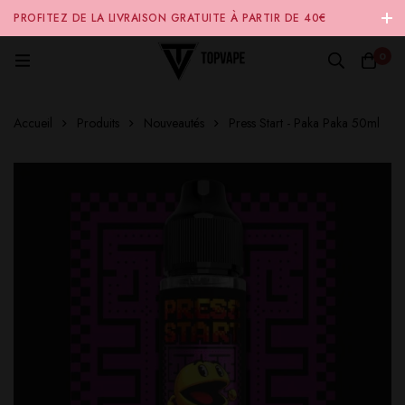
PROFITEZ DE LA LIVRAISON GRATUITE À PARTIR DE 40€
D'ACHAT SUR NOTRE SITE INTERNET 🚚
0
Accueil
Produits
Nouveautés
Press Start - Paka Paka 50ml