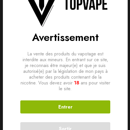
• PG/VG
50/50
Ajouter mon avis
• Taux de nicotine
: 0mg
Aucune question actuellement. Devenez le premier à poser
votre question !
• SANS SUCRALOSE
Avertissement
Il n'y a pas encore d'avis, donnez le vôtre en premier !
• Fabriqué en France par nos soins
La vente des produits du vapotage est
interdite aux mineurs. En entrant sur ce site,
je reconnais être majeur(e) et que je suis
Produits connexes
autorisé(e) par la législation de mon pays à
acheter des produits contenant de la
nicotine. Vous devez avoir
18
ans pour visiter
le site.
SOLD
OUT
SOLD
OUT
Entrer
Sortir