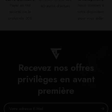
Payer en tout
Nous sommes à
40 euros d'achats​
sécurité via le
votre disposition
protocole 3DS
pour vous aider​
Recevez nos offres
privilèges en avant
première