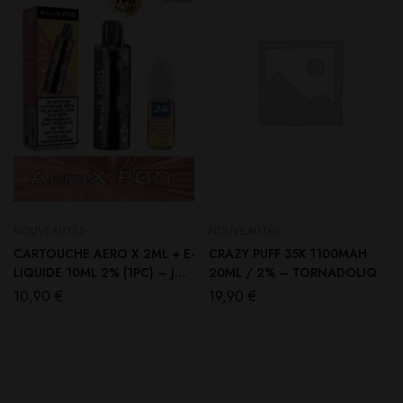
NOUVEAUTÉS
NOUVEAUTÉS
CARTOUCHE AERO X 2ML + E-
CRAZY PUFF 35K 1100MAH
LIQUIDE 10ML 2% (1PC) – JNR
20ML / 2% – TORNADOLIQ
Blue Razz Cherry
10,90
€
19,90
€