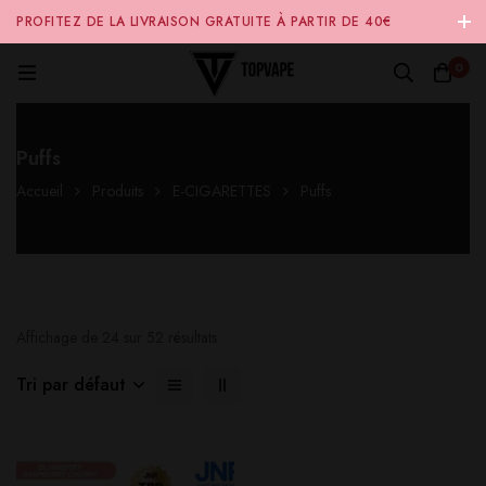
PROFITEZ DE LA LIVRAISON GRATUITE À PARTIR DE 40€
D'ACHAT SUR NOTRE SITE INTERNET 🚚
0
Puffs
Accueil
Produits
E-CIGARETTES
Puffs
Affichage de 24 sur 52 résultats
Tri par défaut