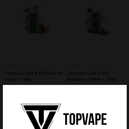
PUFFS
PUFFS
Cartouche Click & Puff Lush Ice
Cartouche Click & Puff
(1pcs) – X-Bar
Blueberry – X-Bar – 10mg
3,90
€
3,90
€