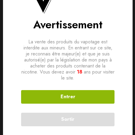
Avertissement
La vente des produits du vapotage est
interdite aux mineurs. En entrant sur ce site,
je reconnais être majeur(e) et que je suis
autorisé(e) par la législation de mon pays à
NOUVEAUTÉS
PUFFS
Filtrer
acheter des produits contenant de la
Cartouche Click & Puff
Cartouche Click & Puff
nicotine. Vous devez avoir
18
ans pour visiter
10/20mg Fraise Glacée (1pcs)
10/20mg Fruit Du Dragon
le site.
– X-Bar
(1pcs) – X-Bar
3,90
€
Entrer
Sortir