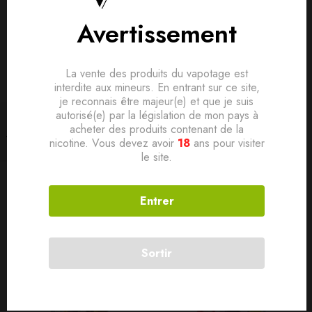
Avertissement
La vente des produits du vapotage est
interdite aux mineurs. En entrant sur ce site,
je reconnais être majeur(e) et que je suis
100 ML / 200ML
100 ML / 200ML
autorisé(e) par la législation de mon pays à
Filtrer
Ananas Litchi Givrés 200ml
Cerise Framboise Frais 0mg
acheter des produits contenant de la
Biggy Bear
200ml + Bouteille 70ml –
nicotine. Vous devez avoir
18
ans pour visiter
Biggy Bear
le site.
19,90
€
19,90
€
Entrer
SOLD
OUT
SOLD
OUT
Sortir