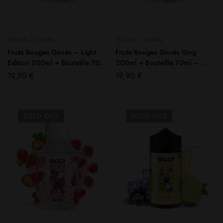
100 ML / 200ML
100 ML / 200ML
Fruits Rouges Givrés – Light
Fruits Rouges Givrés 0mg
Edition 200ml + Bouteille 70ml
200ml + Bouteille 70ml –
– Biggy Bear
Biggy Bear
19,90
€
19,90
€
SOLD
OUT
SOLD
OUT