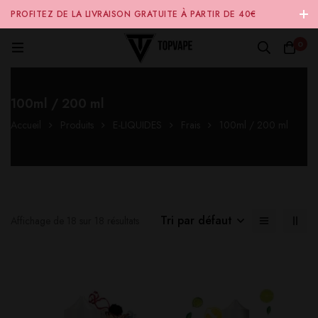
PROFITEZ DE LA LIVRAISON GRATUITE À PARTIR DE 40€
D'ACHAT SUR NOTRE SITE INTERNET 🚚
0
100ml / 200 ml
Accueil
Produits
E-LIQUIDES
Frais
100ml / 200 ml
Tri par défaut
Affichage de 18 sur 18 résultats