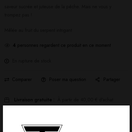
saveur sucrée et juteuse de la pêche. Mais ne vous y
trompez pas !
Mêlée au fruit du serpent intrigant
4
personnes regardent ce produit en ce moment
En rupture de stock
Comparer
Poser ma question
Partager
Livraison gratuite :
À partir de
40,00
€
d'achat
Détails produit
Livraisons & Retours
Avis