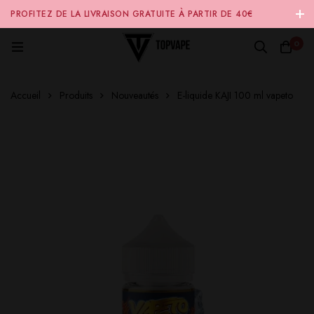
PROFITEZ DE LA LIVRAISON GRATUITE À PARTIR DE 40€
D'ACHAT SUR NOTRE SITE INTERNET 🚚
0
Accueil
Produits
Nouveautés
E-liquide KAJI 100 ml vapeto