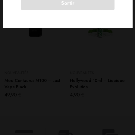
Sortir
NOUVEAUTÉS
NOUVEAUTÉS
Mod Centaurus M100 – Lost
Hollywood 10ml – Liquideo
Vape Black
Evolution
49,90
€
4,90
€