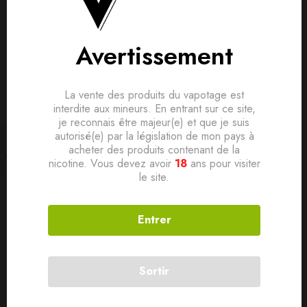
Avertissement
La vente des produits du vapotage est
interdite aux mineurs. En entrant sur ce site,
je reconnais être majeur(e) et que je suis
autorisé(e) par la législation de mon pays à
BOXS & BATTERIES
BOXS & BATTERIES
Filtrer
acheter des produits contenant de la
Box Aegis Solo 2 S100 –
Box Aegis Solo 2 S100 –
nicotine. Vous devez avoir
18
ans pour visiter
Geekvape – classic black
Geekvape – Rainbow
le site.
44,90
€
44,90
€
Entrer
SOLD
OUT
SOLD
OUT
Sortir