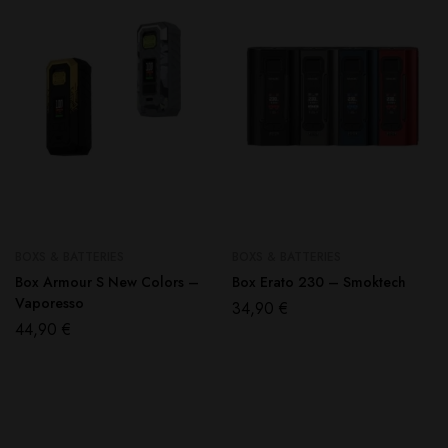
BOXS & BATTERIES
BOXS & BATTERIES
Box Armour S New Colors –
Box Erato 230 – Smoktech
Vaporesso
34,90
€
44,90
€