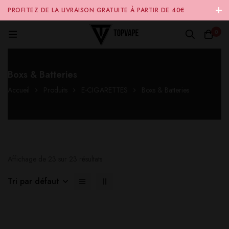
PROFITEZ DE LA LIVRAISON GRATUITE À PARTIR DE 40€
D'ACHAT SUR NOTRE SITE INTERNET 🚚
0
Boxs & Batteries
Accueil
Produits
E-CIGARETTES
Boxs & Batteries
Affichage de 23 sur 23 résultats
Tri par défaut