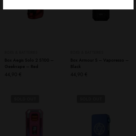
BOXS & BATTERIES
BOXS & BATTERIES
Box Aegis Solo 2 S100 –
Box Armour S – Vaporesso –
Geekvape – Red
Black
44,90
€
44,90
€
SOLD
OUT
SOLD
OUT