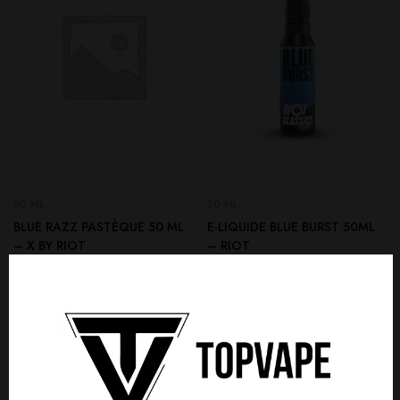
50 ML
50 ML
BLUE RAZZ PASTÈQUE 50 ML
E-LIQUIDE BLUE BURST 50ML
– X BY RIOT
– RIOT
17,50
€
17,50
€