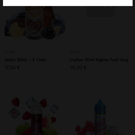
50 ML
50 ML
Serko 50ml – E Tasty
Uraken 50ml Fighter Fuel 0mg
17,50
€
15,00
€