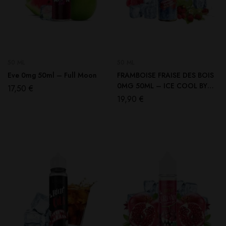
50 ML
50 ML
Eve 0mg 50ml – Full Moon
FRAMBOISE FRAISE DES BOIS
0MG 50ML – ICE COOL BY
17,50
€
LIQUIDAROM
19,90
€