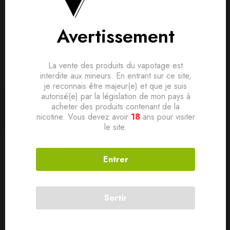
Avertissement
La vente des produits du vapotage est
interdite aux mineurs. En entrant sur ce site,
je reconnais être majeur(e) et que je suis
autorisé(e) par la législation de mon pays à
50 ML
50 ML
Filtrer
acheter des produits contenant de la
FRAMBOISE BLEUE GLACÉE
Hizagiri 50ml Fighter Fuel 0mg
nicotine. Vous devez avoir
18
ans pour visiter
le site.
0MG 50ML – RIOT X BY RIOT
15,00
€
17,50
€
Entrer
Sortir