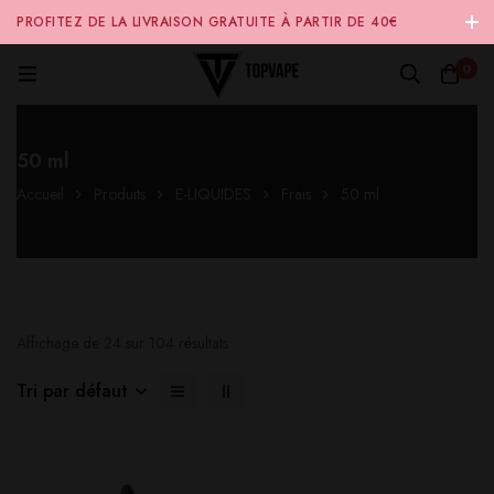
PROFITEZ DE LA LIVRAISON GRATUITE À PARTIR DE 40€
D'ACHAT SUR NOTRE SITE INTERNET 🚚
0
50 ml
Accueil
Produits
E-LIQUIDES
Frais
50 ml
Affichage de 24 sur 104 résultats
Tri par défaut