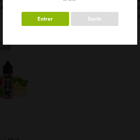
ka 0mg 50ml –
MENTHE EUCALYPTUS 0MG
Menthe
IX by Vampire
50ML – LE COQ QUI VAPE
Eliqui
17,50
€
15,00
Entrer
Sortir
OUT