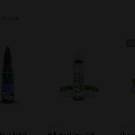
résultats
S
50 ML
50 ML
 BLUE BURST
Hollywood 0mg 50ml –
Absolu