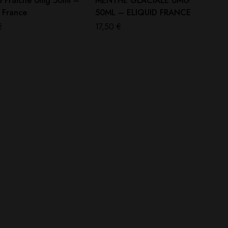
 Fraîche 0mg 50ml –
MENTHE GLACIALE 0MG
d France
50ML – ELIQUID FRANCE
€
17,50
€