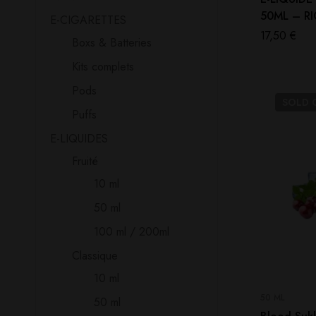
50ML – R
E-CIGARETTES
17,50
€
Boxs & Batteries
Kits complets
Pods
SOLD
Puffs
E-LIQUIDES
Fruité
10 ml
50 ml
100 ml / 200ml
Classique
10 ml
50 ML
50 ml