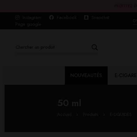
PROFITEZ D
Instagram
Facebook
Snapchat
0
Page google
NOUVEAUTÉS
E-CIGARE
50 ml
Accueil
Produits
E-LIQUIDES