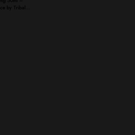
mg 50ml –
ce by Tribal