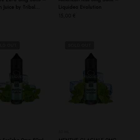
 Juice by Tribal
Liquideo Evolution
15,00
€
OLD
OUT
SOLD
OUT
50 ML