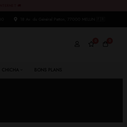
INTERNET 🚚
00
18 Av. du Général Patton, 77000 MELUN 🇫🇷
0
0
CHICHA
BONS PLANS