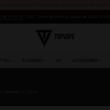
E LA LIVRAISON GRATUITE À PARTIR DE 40€ D'ACHAT SUR NOTRE SITE 
9 88 33 10 79
SAV : Ouvert du Mardi au Samedi de 10h30 à 19h
TTES
E-LIQUIDES
DIY
ACCESSOIRES
Mentholé
50 ml