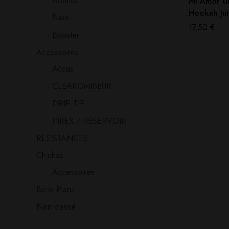
Aromes
Mi Amor 0
Hookah Jui
Base
Force
17,50
€
Booster
Accessoires
Accus
CLEAROMISEUR
DRIP TIP
PIREX / RÉSERVOIR
RÉSISTANCES
Chichas
Accessoires
Bons Plans
Non classé