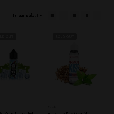
Tri par défaut
OLD
OUT
SOLD
OUT
50 ML
te Zero 0mg 50ml –
American Kiss 0mg 50ml –