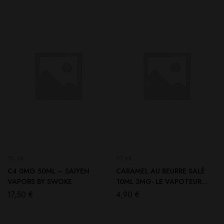
50 ML
10 ML
C4 0MG 50ML – SAIYEN
CARAMEL AU BEURRE SALÉ
VAPORS BY SWOKE
10ML 3MG- LE VAPOTEUR
BRETON
17,50
€
4,90
€