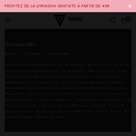
PROFITEZ DE LA LIVRAISON GRATUITE À PARTIR DE 40€
D'ACHAT SUR NOTRE SITE INTERNET 🚚
0
Nouveautés
Accueil
Produits
Nouveautés
Les dernières nouveautés chichas, les nouveaux gouts pour chicha et tout
ce qui fait l'actualité du narguilé est disponible chez Top Chicha ! Pour
suivre l'actualité de la boutique Top Chicha et les nouvelles chichas
tendance en un seul coup d'oeil, il vous suffit de suivre notre rubrique
nouveautés. Nous actualisons quotidiennement cette rubrique pour vous
proposer les dernières innovations chicha, les bons plans du moment et
tous les produits chicha au meilleur prix. Vous retrouverez ainsi bien sûr les
chichas à la mode, mais aussi les nouvelles saveur de gout chicha, et
suivrez l'actualité des plus grandes marques comme Kaloud, Aladin, WD
Hookah, Quasar, El-Badia, Brodator...