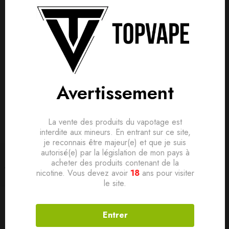
ANANAS GLACÉ 0MG 50ML
ANANAS PAPAYE & GRENADE
– RIOT X BY RIOT
0MG 50ML – RIOT X BY RIOT
17,50
€
17,50
€
Avertissement
La vente des produits du vapotage est
interdite aux mineurs. En entrant sur ce site,
je reconnais être majeur(e) et que je suis
autorisé(e) par la législation de mon pays à
Filtrer
acheter des produits contenant de la
nicotine. Vous devez avoir
18
ans pour visiter
le site.
KITS COMPLETS
10 ML
Entrer
Argus G2 Mini 1500mah –
Barbe à Papa 10ml One Taste
Voopoo
– E-Tasty