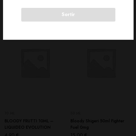
18,90
€
4,90
€
Sortir
10 ML
50 ML
BLOODY FRUTTI 10ML –
Bloody Shigeri 50ml Fighter
LIQUIDEO EVOLUTION
Fuel 0mg
4,90
€
15,00
€