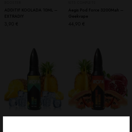
BOOSTER
KITS COMPLETS
ADDITIF KOOLADA 10ML –
Aegis Pod Force 3200Mah –
EXTRADIY
Geekvape
3,90
€
44,90
€
50 ML
50 ML