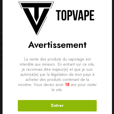
Détails produit
Livraisons & Retours
Avis
Avis clients
Questions clients
Type de e-liquide. –
Sans nicotine
Saveur. –
Fruitée,
Bonbon
Based on 0 Reviews
0
question sur ce produit
Avertissement
Poser ma question
Arômes. –
Banane,
Fraise,
Marshmallow
Taux PG/VG –
50/50 PG/VG
Ajouter mon avis
Dosage nicotine (mg/ml). –
Sans nicotine,
Personnalisable
La vente des produits du vapotage est
Aucune question actuellement. Devenez le premier à poser
interdite aux mineurs. En entrant sur ce site,
Contenance (ml). –
50
votre question !
je reconnais être majeur(e) et que je suis
Il n'y a pas encore d'avis, donnez le vôtre en premier !
autorisé(e) par la législation de mon pays à
acheter des produits contenant de la
nicotine. Vous devez avoir
18
ans pour visiter
Produits connexes
le site.
SOLD
OUT
SOLD
OUT
Entrer