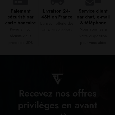
Paiement
Livraison 24-
Service client
sécurisé par
48H en France​
par chat, e-mail
carte bancaire​
& téléphone​
Livraison offerte dès
Payer en tout
Nous sommes à
40 euros d'achats​
sécurité via le
votre disposition
protocole 3DS
pour vous aider​
Recevez nos offres
privilèges en avant