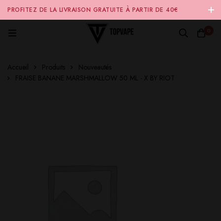
PROFITEZ DE LA LIVRAISON GRATUITE À PARTIR DE 40€
D'ACHAT SUR NOTRE SITE INTERNET 🚚
0
Accueil
Produits
Nouveautés
FRAISE BANANE MARSHMALLOW 50 ML - X BY RIOT