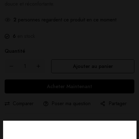
douce et réconfortante.
2
personnes regardent ce produit en ce moment
6
en stock
Quantité
Ajouter au panier
Acheter Maintenant
Comparer
Poser ma question
Partager
Livraison gratuite :
À partir de
40,00
€
d'achat