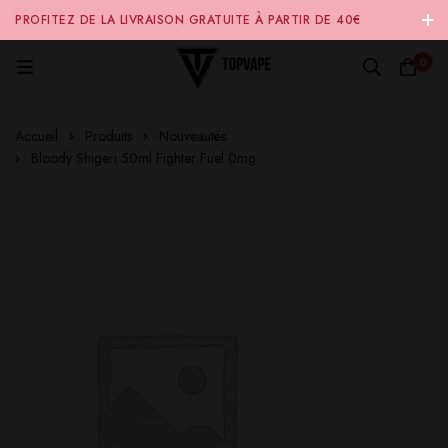
PROFITEZ DE LA LIVRAISON GRATUITE À PARTIR DE 40€
D'ACHAT SUR NOTRE SITE INTERNET 🚚
0
Accueil
Produits
Nouveautés
Bloody Shigeri 50ml Fighter Fuel 0mg