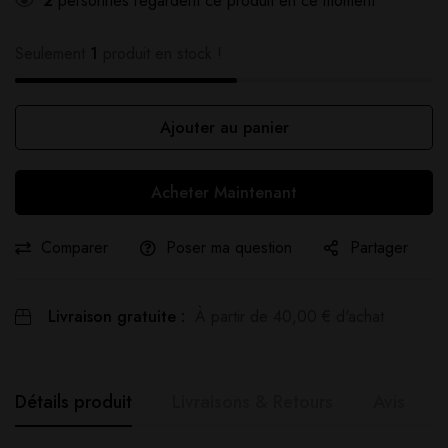
2
personnes regardent ce produit en ce moment
Seulement
1
produit en stock !
Ajouter au panier
Acheter Maintenant
Comparer
Poser ma question
Partager
Livraison gratuite :
À partir de
40,00
€
d'achat
Détails produit
Livraisons & Retours
Avis