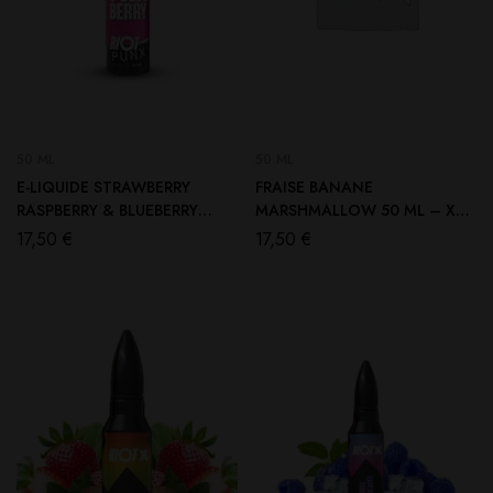
50 ML
50 ML
E-LIQUIDE STRAWBERRY
FRAISE BANANE
RASPBERRY & BLUEBERRY
MARSHMALLOW 50 ML – X
50ML PUNX – RIOT
BY RIOT
17,50
€
17,50
€