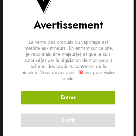
Avertissement
La vente des produits du vapotage est
interdite aux mineurs. En entrant sur ce site,
je reconnais être majeur(e) et que je suis
autorisé(e) par la législation de mon pays à
50 ML
50 ML
Filtrer
acheter des produits contenant de la
C4 0MG 50ML – SAIYEN
CASSIS MANGO GELATO 50
nicotine. Vous devez avoir
18
ans pour visiter
VAPORS BY SWOKE
ML – X BY RIOT
le site.
17,50
€
17,50
€
Entrer
Sortir