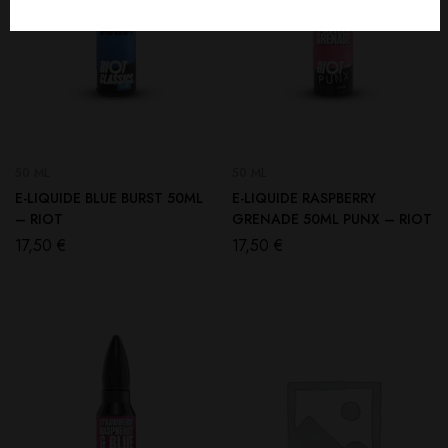
50 ML
50 ML
E-LIQUIDE BLUE BURST 50ML
E-LIQUIDE RASPBERRY
– RIOT
GRENADE 50ML PUNX – RIOT
17,50
€
17,50
€