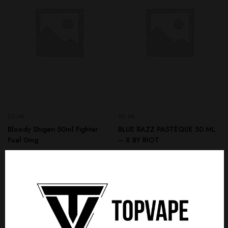
50 ML
50 ML
Bloody Shigeri 50ml Fighter
BLUE RAZZ PASTÈQUE 50 ML
Fuel 0mg
– X BY RIOT
15,00
€
17,50
€