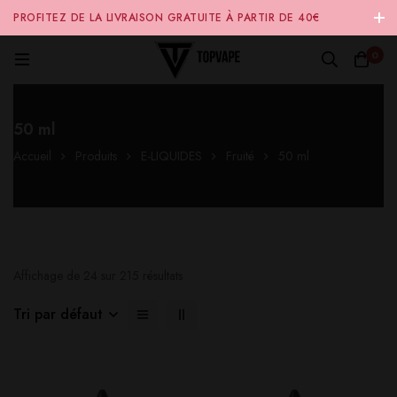
PROFITEZ DE LA LIVRAISON GRATUITE À PARTIR DE 40€
D'ACHAT SUR NOTRE SITE INTERNET 🚚
0
50 ml
Accueil
Produits
E-LIQUIDES
Fruité
50 ml
Affichage de 24 sur 215 résultats
Tri par défaut