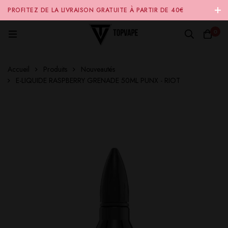
PROFITEZ DE LA LIVRAISON GRATUITE À PARTIR DE 40€
D'ACHAT SUR NOTRE SITE INTERNET 🚚
0
Accueil
Produits
Nouveautés
E-LIQUIDE RASPBERRY GRENADE 50ML PUNX - RIOT