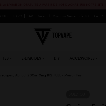
E LA LIVRAISON GRATUITE À PARTIR DE 40€ D'ACHAT SUR NOTRE SITE 
9 88 33 10 79
SAV : Ouvert du Mardi au Samedi de 10h30 à 19h
TTES
E-LIQUIDES
DIY
ACCESSOIRES
its rouges, Abricot 200ml 0mg BIG FUEL - Maison Fuel
SOLD
OUT