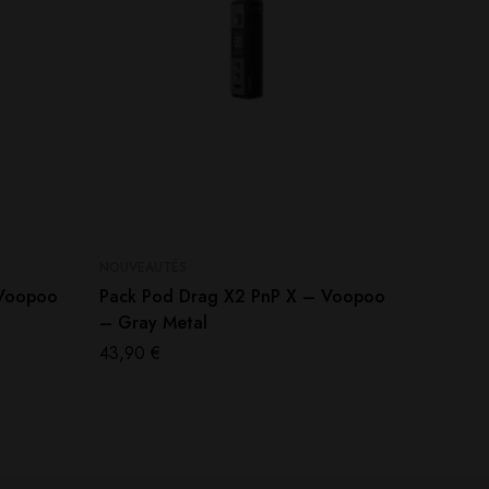
NOUVEAUTÉS
NOUVEAU
 Voopoo
Pack Pod Drag X2 PnP X – Voopoo
Cherry
– Gray Metal
Chuffed
43,90
€
13,50
€