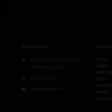
SERVICE CLIENT
HORAIRE
12 Rue du Général de Gaulle
LUNDI
MARDI
77000 MELUN 🇫🇷
MERCRE
01 64 39 23 31
JEUDI
VENDRE
contact@topvape.fr
SAMEDI
DIMANC