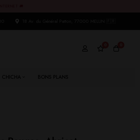
INTERNET 🚚
00
18 Av. du Général Patton, 77000 MELUN 🇫🇷
0
0
CHICHA
BONS PLANS