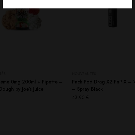
TÉS
NOUVEAUTÉS
reme 0mg 200ml + Pipette –
Pack Pod Drag X2 PnP X –
ough by Joe’s Juice
– Spray Black
43,90
€