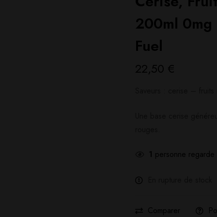
Cerise, Frui
200ml 0mg 
Fuel
22,50
€
Saveurs : cerise – fruit
Une base cerise généreus
rouges.
1
personne regarde 
En rupture de stock
Comparer
Po