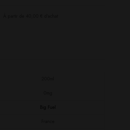
:
À partir de
40,00
€
d'achat
200ml
Poser ma question
Ajouter mon avis
0mg
Big Fuel
France