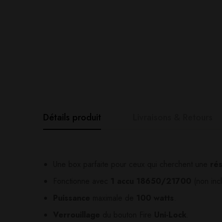
Détails produit
Livraisons & Retours
Avis clients
Questions clie
Une box parfaite pour ceux qui cherchent une
rés
Fonctionne avec
1 accu 18650/21700
(non incl
0
question sur ce produ
Based o
Puissance
maximale de
100 watts
.
Verrouillage
du bouton Fire
Uni-Lock
.