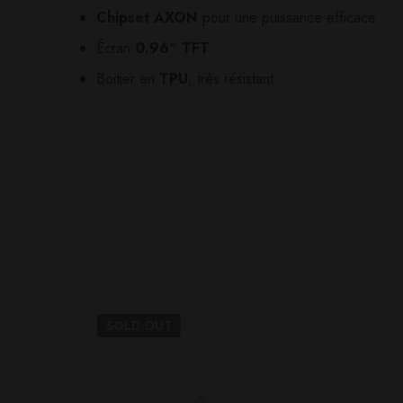
Chipset AXON
pour une puissance efficace.
Il n'y a pas encore d'av
Aucune question actuel
Écran
0.96″ TFT
.
Boitier en
TPU
, très résistant.
SOLD
OUT