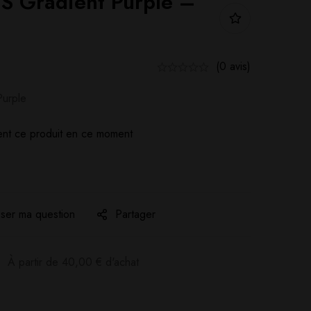
S Gradient Purple –
(0 avis)
Purple
nt ce produit en ce moment
ser ma question
Partager
:
À partir de
40,00
€
d'achat