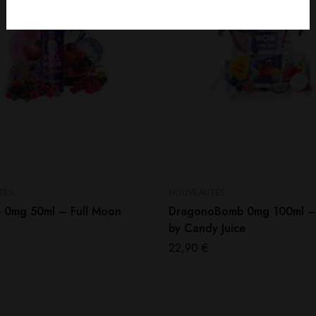
TÉS
NOUVEAUTÉS
 0mg 50ml – Full Moon
DragonoBomb 0mg 100ml
by Candy Juice
22,90
€