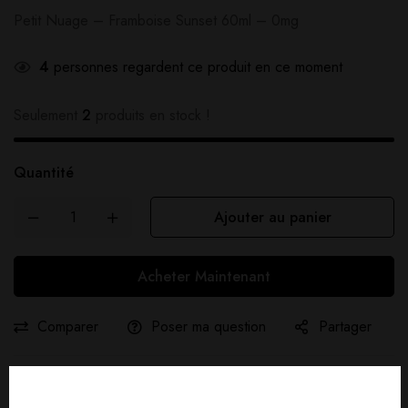
Petit Nuage – Framboise Sunset 60ml – 0mg
4
personnes regardent ce produit en ce moment
Seulement
2
produits en stock !
Quantité
Ajouter au panier
Acheter Maintenant
Comparer
Poser ma question
Partager
Livraison gratuite :
À partir de
40,00
€
d'achat