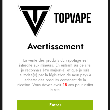
Détails produit
Livraisons & Retours
Avis
Avis clients
Questions clients
Les e- liquides fabriqués par le groupe LEVEST, répondent
tous a des standards d’exigence et de qualité supérieurs. Ils
Avertissement
Based on 0 Reviews
0
question sur ce produit
Poser ma question
sont formulés, transformés et produits en France dans notre
usine de Lunéville. Ils répondent à toutes les réglementations
Ajouter mon avis
La vente des produits du vapotage est
en vigueur en France sur les produits de la cigarette
Aucune question actuellement. Devenez le premier à poser
interdite aux mineurs. En entrant sur ce site,
électronique.
je reconnais être majeur(e) et que je suis
votre question !
autorisé(e) par la législation de mon pays à
Il n'y a pas encore d'avis, donnez le vôtre en premier !
acheter des produits contenant de la
nicotine. Vous devez avoir
18
ans pour visiter
Produits connexes
le site.
Entrer
SOLD
OUT
SOLD
OUT