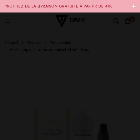
PROFITEZ DE LA LIVRAISON GRATUITE À PARTIR DE 40€
D'ACHAT SUR NOTRE SITE INTERNET 🚚
0
Accueil
Produits
Nouveautés
Petit Nuage - Framboise Sunset 60ml - 0mg