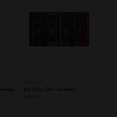
NOUVEAUTÉS
NOUVEAU
eekvape
Box Erato 230 – Smoktech
Box Ce
34,90
€
46,90
€