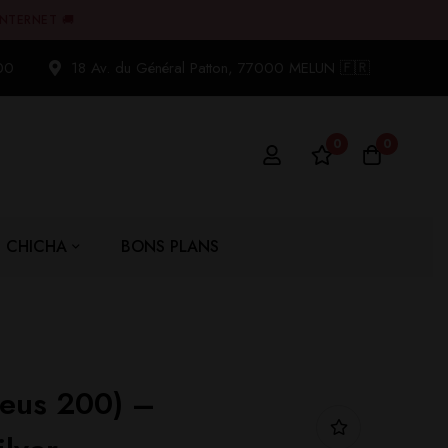
INTERNET 🚚
00
18 Av. du Général Patton, 77000 MELUN 🇫🇷
0
0
CHICHA
BONS PLANS
Zeus 200) –