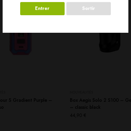
Entrer
Sortir
TÉS
NOUVEAUTÉS
our S Gradient Purple –
Box Aegis Solo 2 S100 – G
so
– classic black
44,90
€