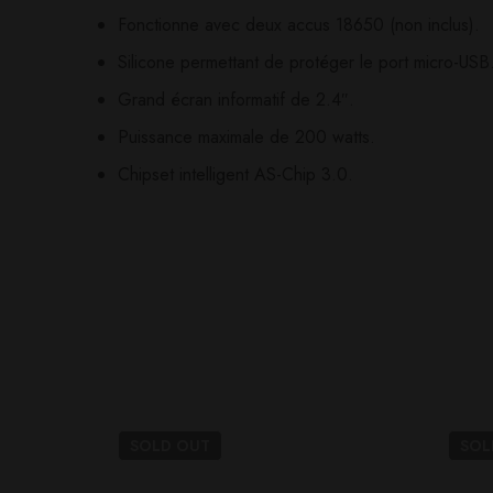
Il n'y a pas encore d'av
Aucune question actuel
Fonctionne avec deux accus 18650 (non inclus).
Silicone permettant de protéger le port micro-USB
Grand écran informatif de 2.4″.
Puissance maximale de 200 watts.
Chipset intelligent AS-Chip 3.0.
SOLD
OUT
SO