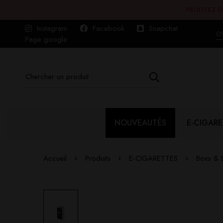
PROFITEZ D
Instagram
Facebook
Snapchat
0
Page google
NOUVEAUTÉS
E-CIGARE
Accueil
Produits
E-CIGARETTES
Boxs & B