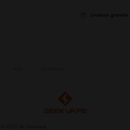
Livraison gratuite 
Avis
Questions
nts
it
n 0 Reviews
u kit Z200 de Geekvape.