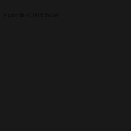
:
À partir de
40,00
€
d'achat
Poser ma question
Ajouter mon avis