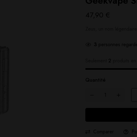
Geekvape Si
47,90
€
Zeus, un nom légendaire
3
personnes regarde
Seulement
2
produits en 
Quantité
Comparer
Po