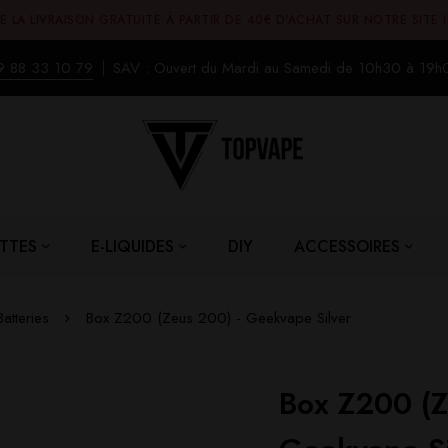
E LA LIVRAISON GRATUITE À PARTIR DE 40€ D'ACHAT SUR NOTRE SITE 
9 88 33 10 79
SAV : Ouvert du Mardi au Samedi de 10h30 à 19h
TTES
E-LIQUIDES
DIY
ACCESSOIRES
atteries
Box Z200 (Zeus 200) - Geekvape Silver
Box Z200 (