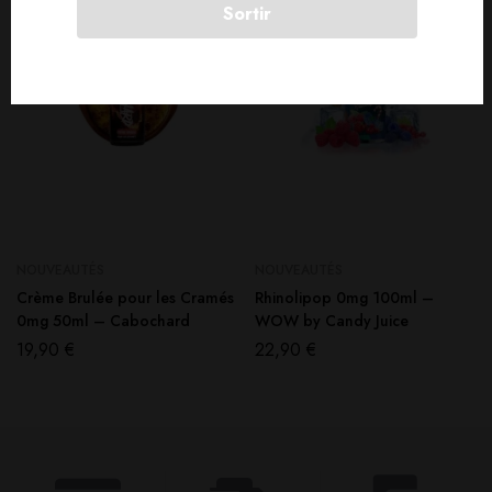
Sortir
NOUVEAUTÉS
NOUVEAUTÉS
Crème Brulée pour les Cramés
Rhinolipop 0mg 100ml –
0mg 50ml – Cabochard
WOW by Candy Juice
19,90
€
22,90
€