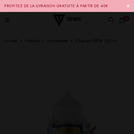
PROFITEZ DE LA LIVRAISON GRATUITE À PARTIR DE 40€
D'ACHAT SUR NOTRE SITE INTERNET 🚚
0
Accueil
Produits
Nouveautés
E-liquide KIRIYA 100 ml