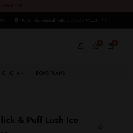
INTERNET 🚚
00
18 Av. du Général Patton, 77000 MELUN 🇫🇷
0
0
CHICHA
BONS PLANS
ick & Puff Lush Ice