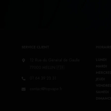
SERVICE CLIENT
HORAIRE
12 Rue du Général de Gaulle
LUNDI
MARDI
77000 MELUN 🇫🇷
MERCRE
01 64 39 23 31
JEUDI
VENDRE
contact@topvape.fr
SAMEDI
DIMANC