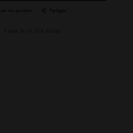
ser ma question
Partager
:
À partir de
40,00
€
d'achat
Poser ma question
Ajouter mon avis