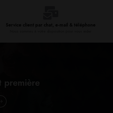
Service client par chat, e-mail & téléphone​
Nous sommes à votre disposition pour vous aider​
t première