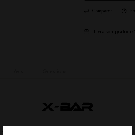
Comparer
Po
Livraison gratuite 
Avis
Questions
nts
it
n 0 Reviews
 Puff.