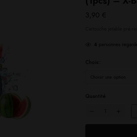
(1pcs) – X-B
3,90
€
Cartouche jetable pré-re
4
personnes regarde
Choix::
Quantité