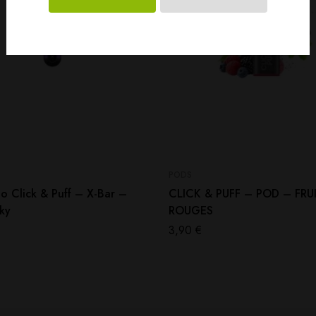
PODS
o Click & Puff – X-Bar –
CLICK & PUFF – POD – FRU
ky
ROUGES
3,90
€