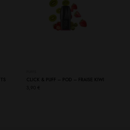
PUFFS
NOUVEAU
ITS
CLICK & PUFF – POD – FRAISE KIWI
CLICK 
CITRO
3,90
€
3,90
€