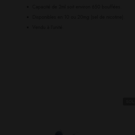
Il n'y a pas encore d'av
Aucune question actuel
Capacité de 2ml soit environ 650 bouffées.
Disponibles en 10 ou 20mg (sel de nicotine).
Vendu à l’unité.
SO