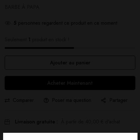
BARBE À PAPA
5
personnes regardent ce produit en ce moment
Seulement
1
produit en stock !
Ajouter au panier
Acheter Maintenant
Comparer
Poser ma question
Partager
Livraison gratuite :
À partir de
40,00
€
d'achat