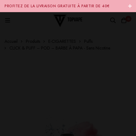
PROFITEZ DE LA LIVRAISON GRATUITE À PARTIR DE 40€
D'ACHAT SUR NOTRE SITE INTERNET 🚚
0
Accueil
Produits
E-CIGARETTES
Puffs
CLICK & PUFF – POD – BARBE À PAPA - Sans Nicotine