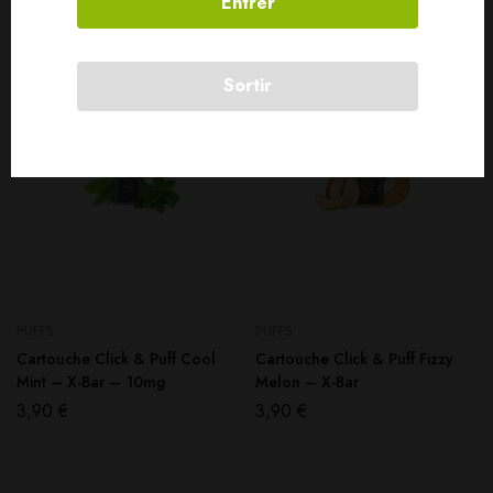
Entrer
SOLD
OUT
Sortir
PUFFS
PUFFS
Cartouche Click & Puff Cool
Cartouche Click & Puff Fizzy
Mint – X-Bar – 10mg
Melon – X-Bar
3,90
€
3,90
€