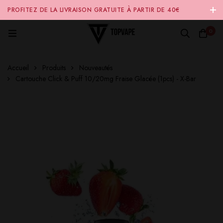
PROFITEZ DE LA LIVRAISON GRATUITE À PARTIR DE 40€
D'ACHAT SUR NOTRE SITE INTERNET 🚚
0
Accueil
Produits
Nouveautés
Cartouche Click & Puff 10/20mg Fraise Glacée (1pcs) - X-Bar