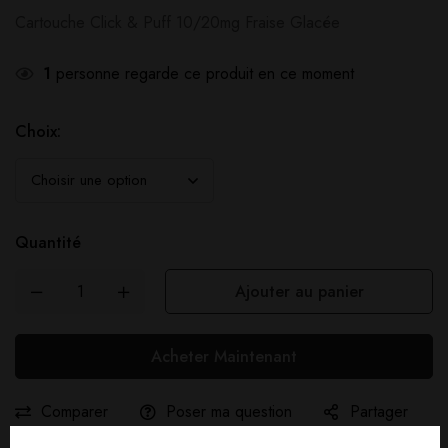
Cartouche Click & Puff 10/20mg Fraise Glacée
1
personne regarde ce produit en ce moment
Choix:
Quantité
Ajouter au panier
Acheter Maintenant
Comparer
Poser ma question
Partager