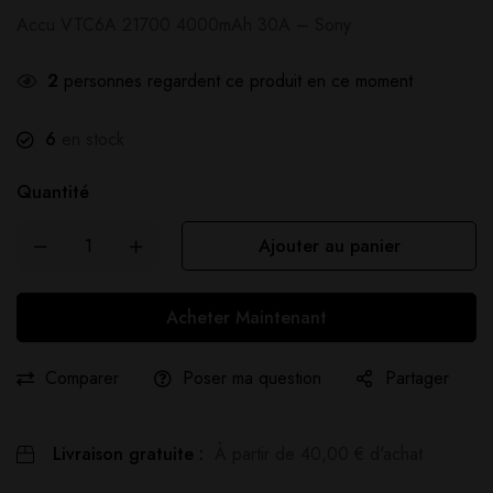
Accu VTC6A 21700 4000mAh 30A – Sony
2
personnes regardent ce produit en ce moment
6
en stock
Quantité
Ajouter au panier
Acheter Maintenant
Comparer
Poser ma question
Partager
Livraison gratuite :
À partir de
40,00
€
d'achat