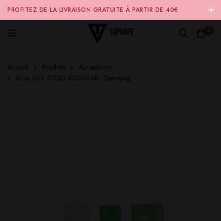
PROFITEZ DE LA LIVRAISON GRATUITE À PARTIR DE 40€
D'ACHAT SUR NOTRE SITE INTERNET 🚚
0
Accueil
Produits
Accessoires
Accu 50S 21700 5000mAh - Samsung