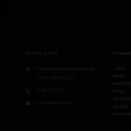
SERVICE CLIENT
HORAIRE
12 Rue du Général de Gaulle
LUNDI
MARDI
77000 MELUN 🇫🇷
MERCRE
01 64 39 23 31
JEUDI
VENDRE
contact@topvape.fr
SAMEDI
DIMANC