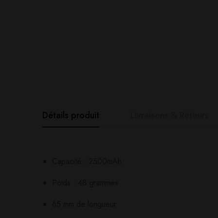
Détails produit
Livraisons & Retours
Avis clients
Questions clie
Capacité : 2500mAh
0
question sur ce produ
Based o
Poids : 48 grammes
65 mm de longueur