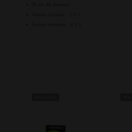
18 mm de diamètre
Il n'y a pas encore d'av
Aucune question actuel
Tension minimale : 2.5 V
Tension maximale : 4.2 V
SOLD
OUT
SO