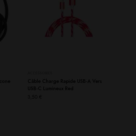
ACCESSOIRES
ACCUS
icone
Câble Charge Rapide USB-A Vers
Accu V
USB-C Lumineux Red
Sony
3,50
€
7,00
€