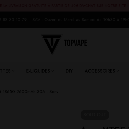
E LA LIVRAISON GRATUITE À PARTIR DE 40€ D'ACHAT SUR NOTRE SITE 
9 88 33 10 79
SAV : Ouvert du Mardi au Samedi de 10h30 à 19h
TTES
E-LIQUIDES
DIY
ACCESSOIRES
5 18650 2600mAh 30A - Sony
SOLD
OUT