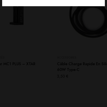
TÉS
ACCESSOIRES
r MC1 PLUS – XTAR
Câble Charge Rapide En Sil
60W Type-C
3,50
€