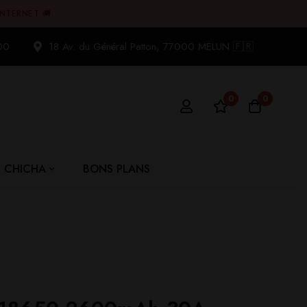
INTERNET 🚚
00
18 Av. du Général Patton, 77000 MELUN 🇫🇷
0
0
CHICHA
BONS PLANS