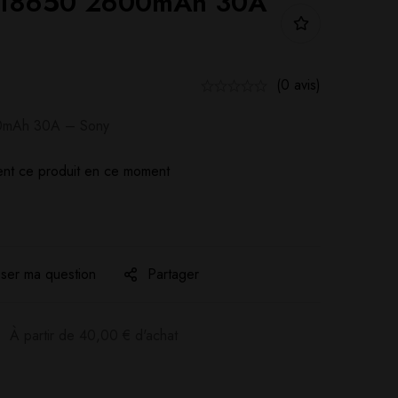
 18650 2600mAh 30A
(0 avis)
0mAh 30A – Sony
nt ce produit en ce moment
ser ma question
Partager
:
À partir de
40,00
€
d'achat