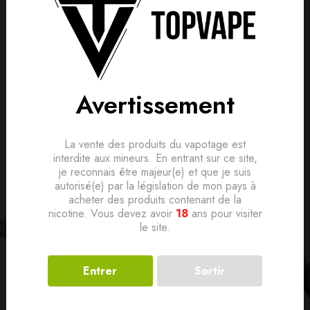
is, donnez le vôtre en premier !
lement. Devenez le premier à poser votre question !
Avertissement
La vente des produits du vapotage est
Produits connexes
interdite aux mineurs. En entrant sur ce site,
je reconnais être majeur(e) et que je suis
autorisé(e) par la législation de mon pays à
acheter des produits contenant de la
nicotine. Vous devez avoir
18
ans pour visiter
le site.
LD
OUT
Entrer
Sortir