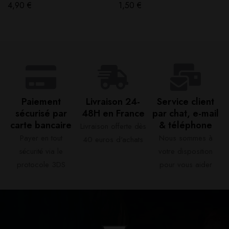
Force
4,90
€
1,50
€
Paiement
Livraison 24-
Service client
sécurisé par
48H en France​
par chat, e-mail
carte bancaire​
& téléphone​
Livraison offerte dès
Payer en tout
Nous sommes à
40 euros d'achats​
sécurité via le
votre disposition
protocole 3DS
pour vous aider​