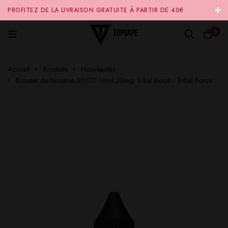
PROFITEZ DE LA LIVRAISON GRATUITE À PARTIR DE 40€
D'ACHAT SUR NOTRE SITE INTERNET 🚚
0
Accueil
Produits
Nouveautés
Booster de Nicotine 30/70 10ml 20mg Tribal Boost - Tribal Force