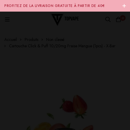
PROFITEZ DE LA LIVRAISON GRATUITE À PARTIR DE 40€
D'ACHAT SUR NOTRE SITE INTERNET 🚚
0
Accueil
Produits
Non classé
Cartouche Click & Puff 10/20mg Fraise Mangue (1pcs) - X-Bar