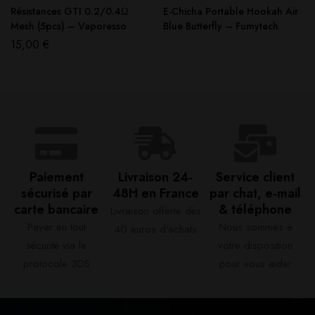
Résistances GTI 0.2/0.4Ω
E-Chicha Portable Hookah Air
Mesh (5pcs) – Vaporesso
Blue Butterfly – Fumytech
15,00
€
Paiement
Livraison 24-
Service client
sécurisé par
48H en France​
par chat, e-mail
carte bancaire​
& téléphone​
Livraison offerte dès
Payer en tout
Nous sommes à
40 euros d'achats​
sécurité via le
votre disposition
protocole 3DS
pour vous aider​