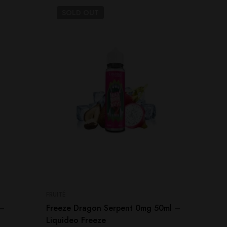
SOLD
OUT
SO
FRUITÉ
FRUITÉ
 –
Freeze Dragon Serpent 0mg 50ml –
Freeze
Liquideo Freeze
Freeze