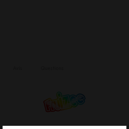
Avis
Questions
nts
it
n 0 Reviews