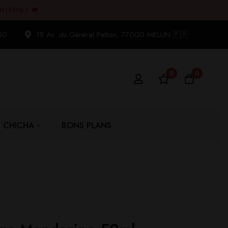
INTERNET 🚚
00
18 Av. du Général Patton, 77000 MELUN 🇫🇷
0
0
CHICHA
BONS PLANS