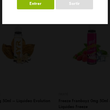
Entrer
Sortir
SOLD
OUT
E
FRUITÉ
 50ml – Liquideo Evolution
Freeze Framboyz 0mg 50ml
Liquideo Freeze