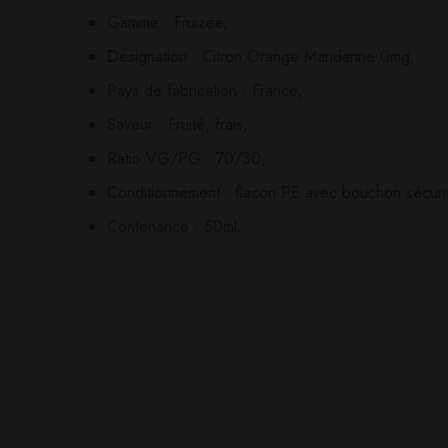
Il n'y a pas encore d'av
Aucune question actuel
Gamme : Fruizee,
Désignation : Citron Orange Mandarine 0mg,
Pays de fabrication : France,
Saveur : Fruité, frais,
Ratio VG/PG : 70/30,
Conditionnement : flacon PE avec bouchon sécurit
Contenance : 50ml.