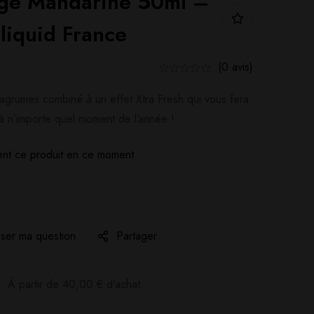
nge Mandarine 50ml –
liquid France
(0 avis)
agrumes combiné à un effet Xtra Fresh qui vous fera
à n’importe quel moment de l’année !
nt ce produit en ce moment
ser ma question
Partager
:
À partir de
40,00
€
d'achat