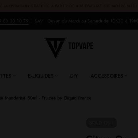
E LA LIVRAISON GRATUITE À PARTIR DE 40€ D'ACHAT SUR NOTRE SITE 
9 88 33 10 79
SAV : Ouvert du Mardi au Samedi de 10h30 à 19h
TTES
E-LIQUIDES
DIY
ACCESSOIRES
ge Mandarine 50ml - Fruizee by Eliquid France
SOLD
OUT