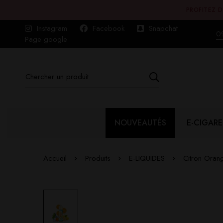
PROFITEZ D
Instagram
Facebook
Snapchat
0
Page google
NOUVEAUTÉS
E-CIGARE
Accueil
Produits
E-LIQUIDES
Citron Oran