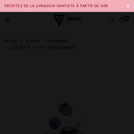
PROFITEZ DE LA LIVRAISON GRATUITE À PARTIR DE 40€
D'ACHAT SUR NOTRE SITE INTERNET 🚚
0
Accueil
Produits
Nouveautés
Click & Puff – Pod – Myrtille Glacée