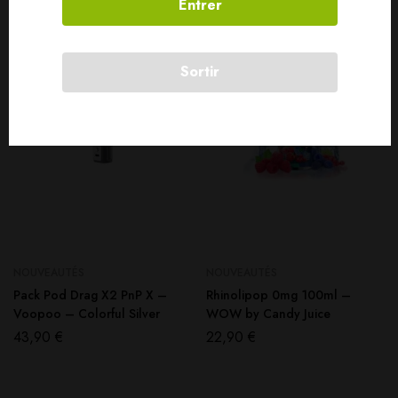
Entrer
SOLD
OUT
SOLD
OUT
Sortir
NOUVEAUTÉS
NOUVEAUTÉS
Pack Pod Drag X2 PnP X –
Rhinolipop 0mg 100ml –
Voopoo – Colorful Silver
WOW by Candy Juice
43,90
€
22,90
€