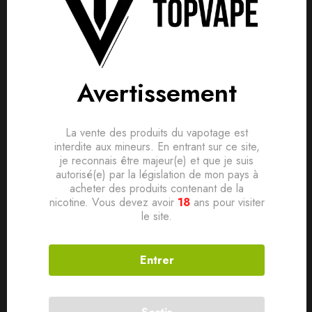
Détails produit
Livraisons & Retours
Avis
Avis clients
Questions clients
Filtres de remplacement compatible avec les cartouches
Based on 0 Reviews
Avertissement
0
question sur ce produit
Poser ma question
filter Wenax M1 0.8 et 1.2ohm.
Vendu par pack de 10pcs.
Ajouter mon avis
La vente des produits du vapotage est
Aucune question actuellement. Devenez le premier à poser
interdite aux mineurs. En entrant sur ce site,
votre question !
je reconnais être majeur(e) et que je suis
Il n'y a pas encore d'avis, donnez le vôtre en premier !
Produits connexes
autorisé(e) par la législation de mon pays à
acheter des produits contenant de la
nicotine. Vous devez avoir
18
ans pour visiter
le site.
SOLD
OUT
Entrer