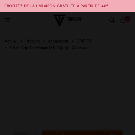
PROFITEZ DE LA LIVRAISON GRATUITE À PARTIR DE 40€
D'ACHAT SUR NOTRE SITE INTERNET 🚚
0
Accueil
Produits
Accessoires
DRIP TIP
Filtres Drip Tip Wenax M1 (10pcs) - Geekvape