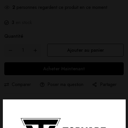
2
personnes regardent ce produit en ce moment
3
en stock
Quantité
Ajouter au panier
Acheter Maintenant
Comparer
Poser ma question
Partager
Livraison gratuite :
À partir de
40,00
€
d'achat