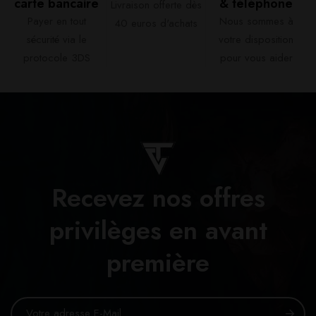
carte bancaire​
& téléphone​
Livraison offerte dès
Payer en tout
Nous sommes à
40 euros d'achats​
sécurité via le
votre disposition
protocole 3DS
pour vous aider​
Recevez nos offres
privilèges en avant
première