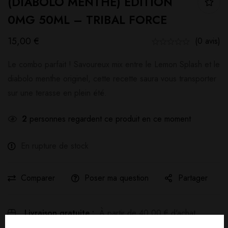
(DIABOLO MENTHE) EDITION
0MG 50ML – TRIBAL FORCE
15,00
€
(0 avis)
Le combo parfait ! Savoureux mix entre le Lemon Splash et le
diabolo menthe originel, cette recette saura vous transporter
sur une terasse en plein été.
2
personnes regardent ce produit en ce moment
En rupture de stock
Comparer
Poser ma question
Partager
Livraison gratuite :
À partir de
40,00
€
d'achat