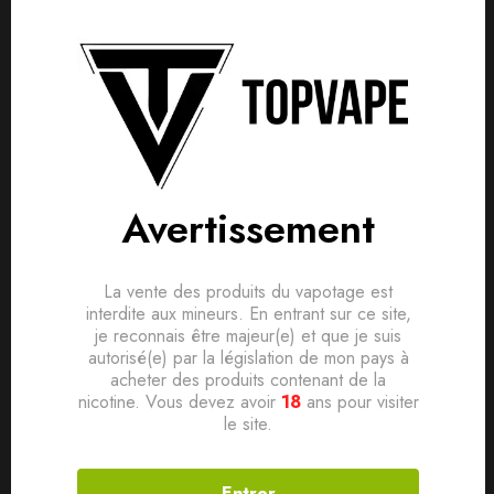
Détails produit
Livraisons & Retours
Avis
Avis clients
Questions clients
Marque Tribal Force
Based on 0 Reviews
0
question sur ce produit
Poser ma question
Pays France
Avertissement
Saveur Boisson & Fruitée
Ajouter mon avis
Ratio PG/VG 50/50
Aucune question actuellement. Devenez le premier à poser
La vente des produits du vapotage est
votre question !
interdite aux mineurs. En entrant sur ce site,
Conditionnement Flacon PE 60ml avec bouchon sécurité
Il n'y a pas encore d'avis, donnez le vôtre en premier !
je reconnais être majeur(e) et que je suis
enfant
autorisé(e) par la législation de mon pays à
acheter des produits contenant de la
Contenance 50ml
nicotine. Vous devez avoir
18
ans pour visiter
Dosage de nicotine 0mg
le site.
Entrer