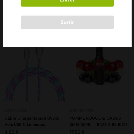
Produits connexes
Sortir
NON CLASSÉ
NOUVEAUTÉS
Câble Charge Rapide USB-A
POMME ROUGE & CASSIS
Vers USB-C Lumineux
0MG 50ML – RIOT X BY RIOT
3,50
€
17,50
€