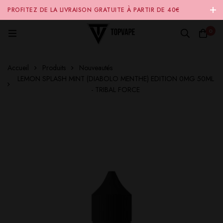
PROFITEZ DE LA LIVRAISON GRATUITE À PARTIR DE 40€
D'ACHAT SUR NOTRE SITE INTERNET 🚚
0
Accueil
Produits
Nouveautés
LEMON SPLASH MINT (DIABOLO MENTHE) EDITION 0MG 50ML
- TRIBAL FORCE