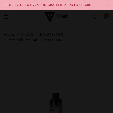
PROFITEZ DE LA LIVRAISON GRATUITE À PARTIR DE 40€
D'ACHAT SUR NOTRE SITE INTERNET 🚚
0
Accueil
Produits
E-CIGARETTES
Pack Pod Drag H40 - Voopoo - Pink