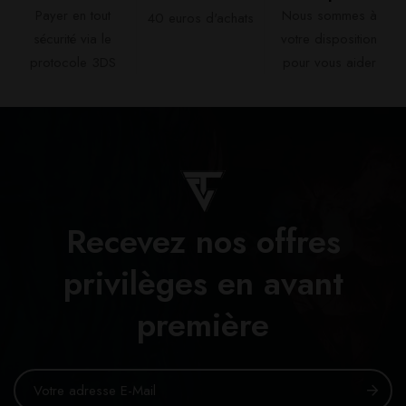
Payer en tout
Nous sommes à
40 euros d'achats​
sécurité via le
votre disposition
protocole 3DS
pour vous aider​
Recevez nos offres
privilèges en avant
première