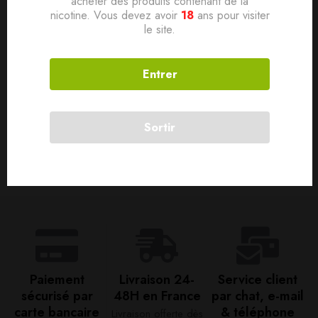
acheter des produits contenant de la
nicotine. Vous devez avoir
18
ans pour visiter
le site.
Order History and Disputes
Shipping and Handling
Entrer
Gift Cards
Sortir
Returns and Exchanges
Paiement
Livraison 24-
Service client
sécurisé par
48H en France​
par chat, e-mail
carte bancaire​
& téléphone​
Livraison offerte dès