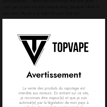
photographers – these are relationships that took years. I
can’t get sucked into that celebrity thing, because I think it’s
just crass. My aim is to make the poor look rich.
Available Payments
So beautiful you’ll want to show it off, so comfortable you’ll
forget it’s there. Our 24/7™ Lace Contour Plunge Bra
combines gorgeous floral lace with sheer overlay straps that
hold you in and eliminates gaping. Removable pads let you
customize you
Avertissement
Cropped pink crepe knit top
La vente des produits du vapotage est
Square neckline
interdite aux mineurs. En entrant sur ce site,
Embroidered Aje logo
je reconnais être majeur(e) et que je suis
autorisé(e) par la législation de mon pays à
Cross back straps