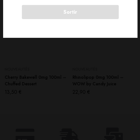
Sortir
NOUVEAUTÉS
NOUVEAUTÉS
Cherry Bakewell 0mg 100ml –
Rhinolipop 0mg 100ml –
Chuffed Dessert
WOW by Candy Juice
13,50
€
22,90
€