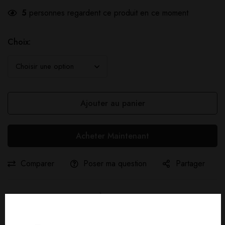
5
personnes regardent ce produit en ce moment
Choix:
Ajouter au panier
Acheter Maintenant
Comparer
Poser ma question
Partager
Livraison gratuite :
À partir de
40,00
€
d'achat