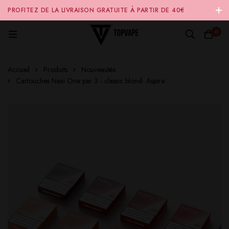
PROFITEZ DE LA LIVRAISON GRATUITE À PARTIR DE 40€
D'ACHAT SUR NOTRE SITE INTERNET 🚚
0
Accueil
Produits
Nouveautés
Cartouches Nexi One par 3 - classic blond- Aspire