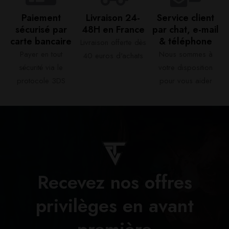
Paiement
Livraison 24-
Service client
sécurisé par
48H en France​
par chat, e-mail
carte bancaire​
& téléphone​
Livraison offerte dès
Payer en tout
Nous sommes à
40 euros d'achats​
sécurité via le
votre disposition
protocole 3DS
pour vous aider​
Recevez nos offres
privilèges en avant