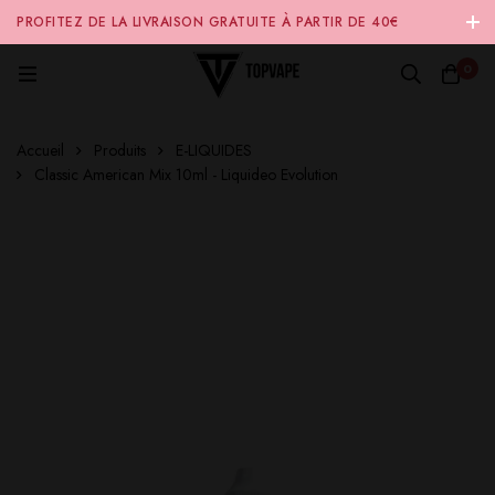
PROFITEZ DE LA LIVRAISON GRATUITE À PARTIR DE 40€
D'ACHAT SUR NOTRE SITE INTERNET 🚚
0
Accueil
Produits
E-LIQUIDES
Classic American Mix 10ml - Liquideo Evolution