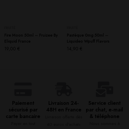
FRUITÉ
FRUITÉ
Fire Moon 50ml – Fruizee By
Pastèque 0mg 50ml –
Eliquid France
Liquideo Wpuff Flavors
19,00
€
14,90
€
Paiement
Livraison 24-
Service client
sécurisé par
48H en France​
par chat, e-mail
carte bancaire​
& téléphone​
Livraison offerte dès
Payer en tout
Nous sommes à
40 euros d'achats​