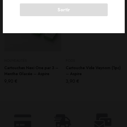
Sortir
NOUVEAUTÉS
PODS
Cartouches Nexi One par 3 –
Cartouche Vide Veynom (1pc)
Menthe Glacée – Aspire
– Aspire
9,90
€
3,90
€