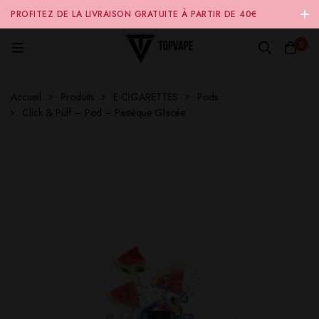
PROFITEZ DE LA LIVRAISON GRATUITE À PARTIR DE 40€
D'ACHAT SUR NOTRE SITE INTERNET 🚚
0
Accueil
Produits
E-CIGARETTES
Pods
Click & Puff – Pod – Pastèque Glacée