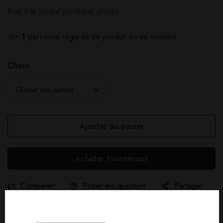
Pod à la saveur pastèque glacée.
1
personne regarde ce produit en ce moment
Choix:
Ajouter au panier
Acheter Maintenant
Comparer
Poser ma question
Partager
Livraison gratuite :
À partir de
40,00
€
d'achat