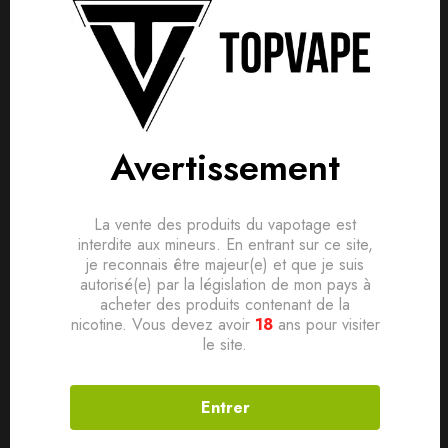
Détails produit
Livraisons & Retours
Avis
Avertissement
Avis clients
Questions clients
Pod à la saveur pastèque glacée.
Les pods X-Bar Click & Puff sont conçus pour être utilisés
Based on 0 Reviews
0
question sur ce produit
Poser ma question
avec les kits de la même gamme Click & Puff. Chaque pod
La vente des produits du vapotage est
contient 2 ml de e-liquide. Pod conçu en France
Ajouter mon avis
interdite aux mineurs. En entrant sur ce site,
je reconnais être majeur(e) et que je suis
Aucune question actuellement. Devenez le premier à poser
autorisé(e) par la législation de mon pays à
acheter des produits contenant de la
votre question !
Produits connexes
Il n'y a pas encore d'avis, donnez le vôtre en premier !
nicotine. Vous devez avoir
18
ans pour visiter
le site.
Entrer