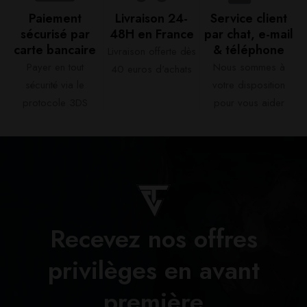
Paiement
Livraison 24-
Service client
sécurisé par
48H en France​
par chat, e-mail
carte bancaire​
& téléphone​
Livraison offerte dès
Payer en tout
Nous sommes à
40 euros d'achats​
sécurité via le
votre disposition
protocole 3DS
pour vous aider​
Recevez nos offres
privilèges en avant
première