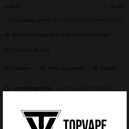
4,90
€
(0 avis)
De la
grenade givrée
, enivrante et particulièrement juteuse.
4
personnes regardent ce produit en ce moment
En rupture de stock
Comparer
Poser ma question
Partager
Livraison gratuite :
À partir de
40,00
€
d'achat
Détails produit
Livraisons & Retours
Avis