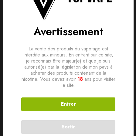
Avis clients
Questions clients
Marque Liquideo
Based on 0 Reviews
0
question sur ce produit
Poser ma question
Gamme Freeze
Avertissement
Pays France
Ajouter mon avis
Saveur Fruitée, Fraîche
Aucune question actuellement. Devenez le premier à poser
La vente des produits du vapotage est
votre question !
Ratio PG/VG 50/50
interdite aux mineurs. En entrant sur ce site,
Il n'y a pas encore d'avis, donnez le vôtre en premier !
je reconnais être majeur(e) et que je suis
autorisé(e) par la législation de mon pays à
acheter des produits contenant de la
nicotine. Vous devez avoir
18
ans pour visiter
Produits connexes
le site.
Entrer
Sortir