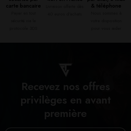
carte bancaire​
& téléphone​
Livraison offerte dès
Payer en tout
Nous sommes à
40 euros d'achats​
sécurité via le
votre disposition
protocole 3DS
pour vous aider​
Recevez nos offres
privilèges en avant
première