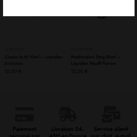
CLASSIQUE
GOURMAND
Classic le M 50ml – Liquideo
Mashmalow 0mg 50ml –
Evolution
Liquideo Wpuff Flavors
15,00
€
15,00
€
Paiement
Livraison 24-
Service client
sécurisé par
48H en France​
par chat, e-mail