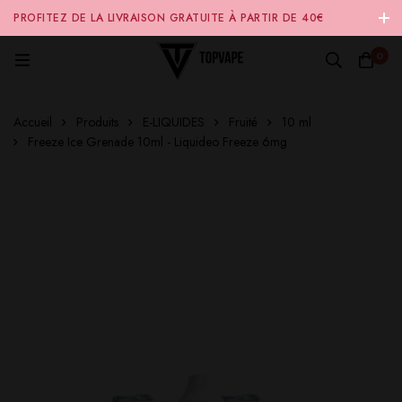
PROFITEZ DE LA LIVRAISON GRATUITE À PARTIR DE 40€
D'ACHAT SUR NOTRE SITE INTERNET 🚚
0
Accueil
Produits
E-LIQUIDES
Fruité
10 ml
Freeze Ice Grenade 10ml - Liquideo Freeze 6mg