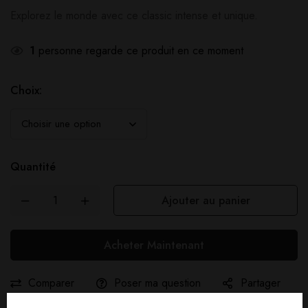
Explorez le monde avec ce classic intense et unique.
1
personne regarde ce produit en ce moment
Choix:
Quantité
Ajouter au panier
Acheter Maintenant
Comparer
Poser ma question
Partager