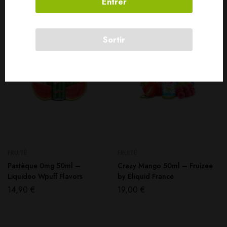
Entrer
SOLD
OUT
SOLD
OUT
Sortir
FRUITÉ
FRUITÉ
Pastèque 0mg 50ml –
Crazy Mango 50ml – Fruizee
Liquideo Wpuff Flavors
by Eliquid France
14,90
€
19,00
€