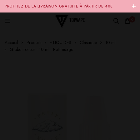
PROFITEZ DE LA LIVRAISON GRATUITE À PARTIR DE 40€
D'ACHAT SUR NOTRE SITE INTERNET 🚚
0
Accueil
Produits
E-LIQUIDES
Classique
10 ml
Globe trotteur - 10 ml - Petit nuage