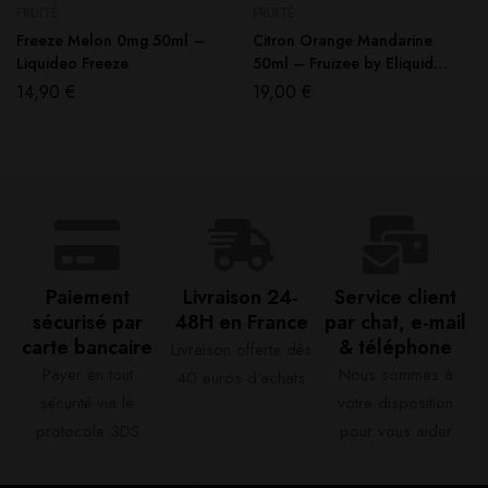
FRUITÉ
FRUITÉ
Freeze Melon 0mg 50ml –
Citron Orange Mandarine
Liquideo Freeze
50ml – Fruizee by Eliquid
France
14,90
€
19,00
€
Paiement
Livraison 24-
Service client
sécurisé par
48H en France​
par chat, e-mail
carte bancaire​
& téléphone​
Livraison offerte dès
Payer en tout
Nous sommes à
40 euros d'achats​
sécurité via le
votre disposition
protocole 3DS
pour vous aider​