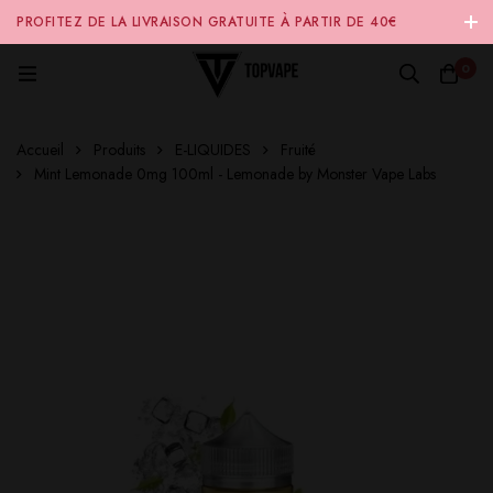
PROFITEZ DE LA LIVRAISON GRATUITE À PARTIR DE 40€
D'ACHAT SUR NOTRE SITE INTERNET 🚚
0
Accueil
Produits
E-LIQUIDES
Fruité
Mint Lemonade 0mg 100ml - Lemonade by Monster Vape Labs