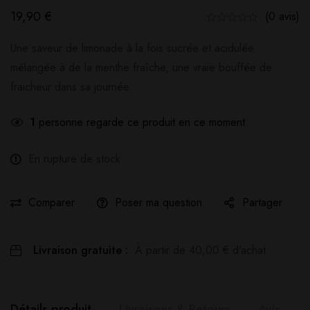
19,90
€
(0 avis)
Une saveur de limonade à la fois sucrée et acidulée
mélangée à de la menthe fraîche, une vraie bouffée de
fraicheur dans sa journée.
1
personne regarde ce produit en ce moment
En rupture de stock
Comparer
Poser ma question
Partager
Livraison gratuite :
À partir de
40,00
€
d'achat
Détails produit
Livraisons & Retours
Avis