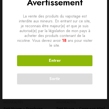
Avertissement
fumée .
Based on 0 Reviews
0
question sur ce produit
Poser ma question
Ajouter mon avis
La vente des produits du vapotage est
Produits connexes
interdite aux mineurs. En entrant sur ce site,
Aucune question actuellement. Devenez le premier à poser
je reconnais être majeur(e) et que je suis
votre question !
autorisé(e) par la législation de mon pays à
Il n'y a pas encore d'avis, donnez le vôtre en premier !
acheter des produits contenant de la
SOLD
OUT
nicotine. Vous devez avoir
18
ans pour visiter
le site.
Entrer
Sortir
NOUVEAUTÉS
NOUVEAUTÉS
Petit Nuage – Framboise
Petit Nuage – Cassis noir 60ml