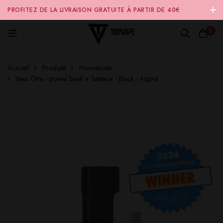
PROFITEZ DE LA LIVRAISON GRATUITE À PARTIR DE 40€
D'ACHAT SUR NOTRE SITE INTERNET 🚚
0
Accueil
Produits
Nouveautés
Nexi One - power bank + batterie - Black - Aspire