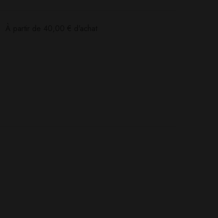
:
À partir de
40,00
€
d'achat
Poser ma question
Ajouter mon avis