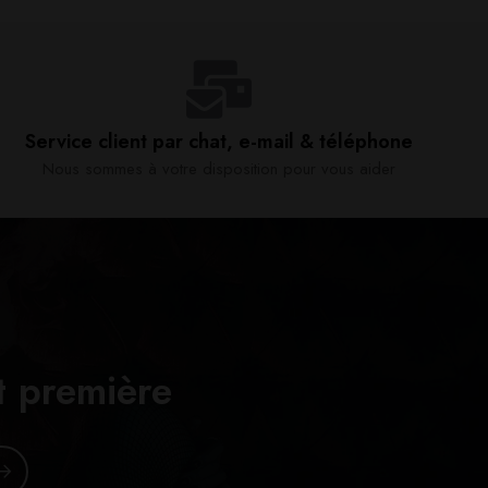
Service client par chat, e-mail & téléphone​
Nous sommes à votre disposition pour vous aider​
t première