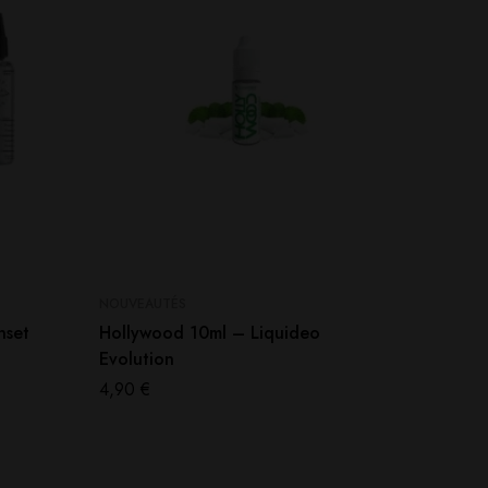
NOUVEAUTÉS
NOUVEAU
nset
Hollywood 10ml – Liquideo
Mod Ce
Evolution
Black
4,90
€
49,90
€