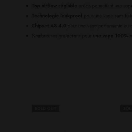
Top airflow réglable
précis permettant une exp
Il n'y a pas encore d'av
Aucune question actuel
Technologie leakproof
pour une vape sans fuit
Chipset AS 4.0
pour une vape performante au q
Nombreuses protections pour
une vape 100% s
SOLD
OUT
SO