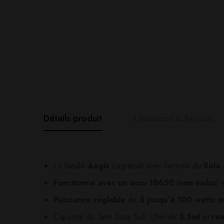
Détails produit
Livraisons & Retours
Avis clients
Questions clie
La famille
Aegis
s’agrandit avec l’arrivée du
Solo 
Fonctionne avec un accu 18650
(
non inclus
) 
0
question sur ce produ
Based o
Puissance réglable
de
5 jusqu’à 100 watts 
Capacité du Tank Zeus Sub Ohm de
5.5ml
et
rem