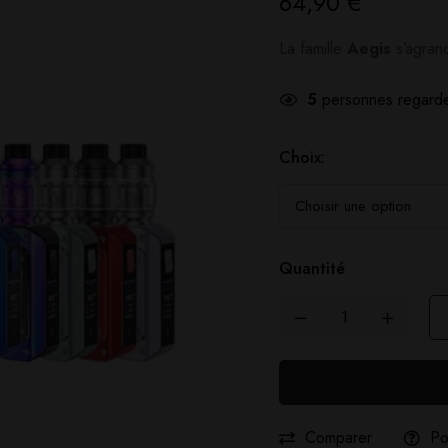
64,90
€
La famille
Aegis
s’agrand
5
personnes regarde
Choix:
Quantité
Comparer
Po