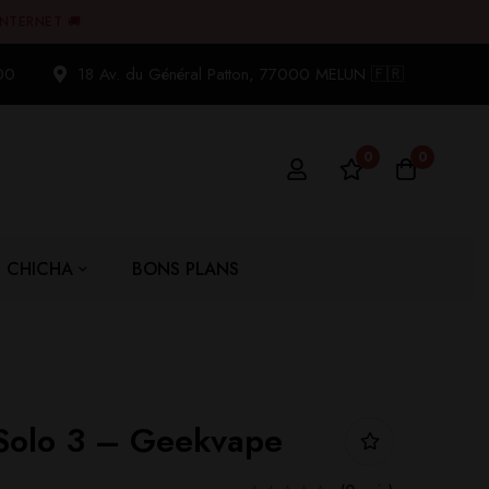
INTERNET 🚚
00
18 Av. du Général Patton, 77000 MELUN 🇫🇷
0
0
CHICHA
BONS PLANS
Solo 3 – Geekvape