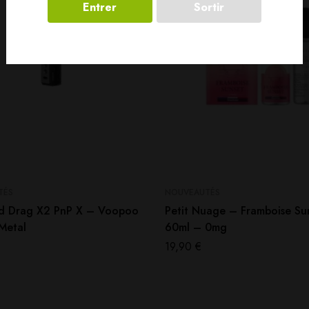
Entrer
Sortir
TÉS
NOUVEAUTÉS
d Drag X2 PnP X – Voopoo
Petit Nuage – Framboise Su
Metal
60ml – 0mg
19,90
€