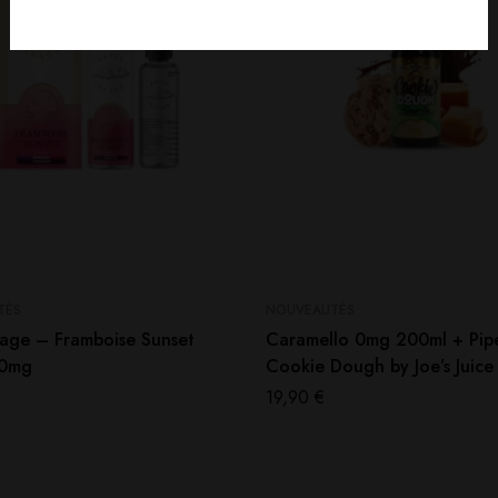
TÉS
NOUVEAUTÉS
uage – Framboise Sunset
Caramello 0mg 200ml + Pip
 0mg
Cookie Dough by Joe’s Juice
19,90
€