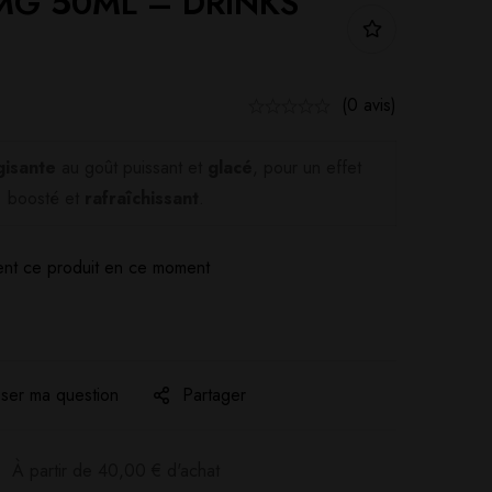
MG 50ML – DRINKS
(0 avis)
gisante
au goût puissant et
glacé
, pour un effet
boosté et
rafraîchissant
.
nt ce produit en ce moment
ser ma question
Partager
:
À partir de
40,00
€
d'achat