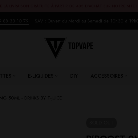
E LA LIVRAISON GRATUITE À PARTIR DE 40€ D'ACHAT SUR NOTRE SITE 
9 88 33 10 79
SAV : Ouvert du Mardi au Samedi de 10h30 à 19h
TTES
E-LIQUIDES
DIY
ACCESSOIRES
G 50ML - DRINKS BY T-JUICE
SOLD
OUT