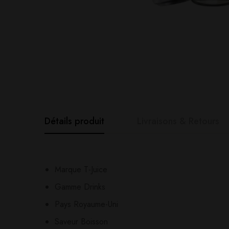
Détails produit
Livraisons & Retours
Avis clients
Questions clie
Marque T-Juice
Gamme Drinks
0
question sur ce produ
Based o
Pays Royaume-Uni
Saveur Boisson