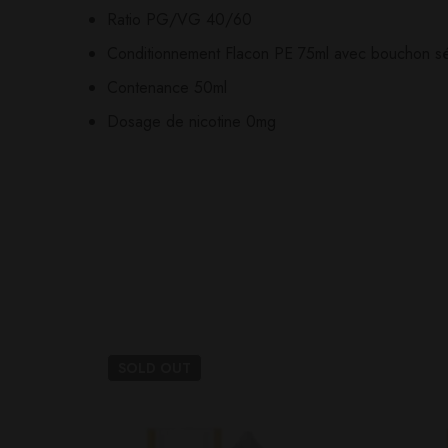
Ratio PG/VG 40/60
Il n'y a pas encore d'av
Aucune question actuel
Conditionnement Flacon PE 75ml avec bouchon séc
Contenance 50ml
Dosage de nicotine 0mg
SOLD
OUT