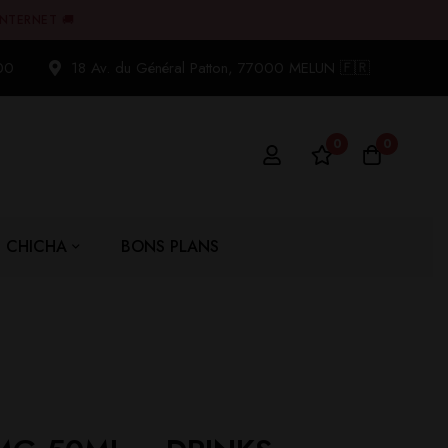
INTERNET 🚚
00
18 Av. du Général Patton, 77000 MELUN 🇫🇷
0
0
CHICHA
BONS PLANS