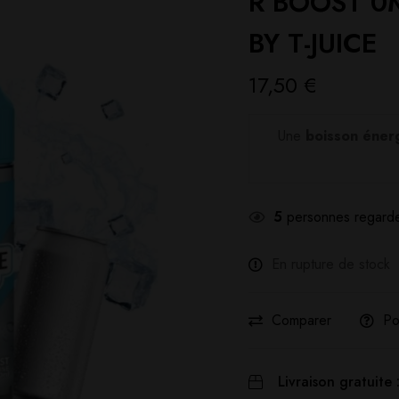
R’BOOST 0
BY T-JUICE
17,50
€
Une
boisson éner
5
personnes regarde
En rupture de stock
Comparer
Po
Livraison gratuite 