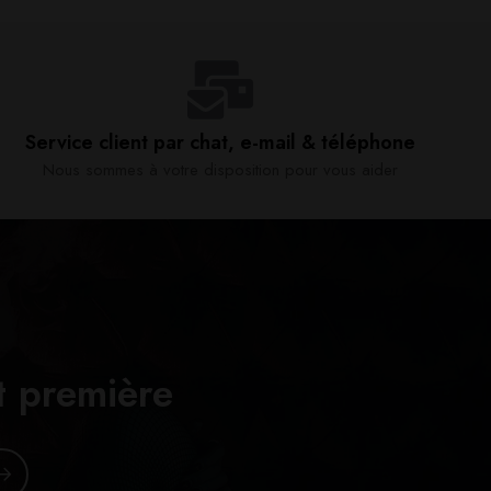
Service client par chat, e-mail & téléphone​
Nous sommes à votre disposition pour vous aider​
t première