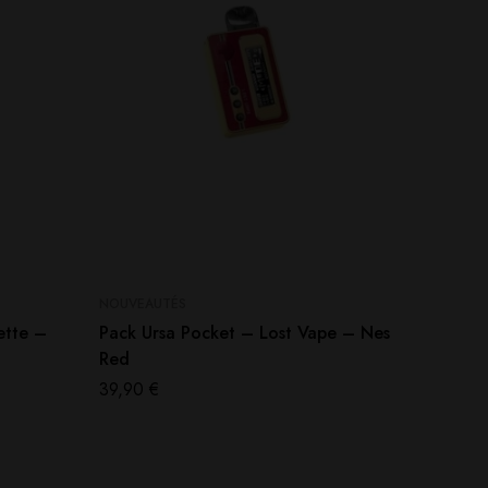
NOUVEAUTÉS
NOUVEAU
ette –
Pack Ursa Pocket – Lost Vape – Nes
Cartouc
Red
Raspber
39,90
€
3,90
€